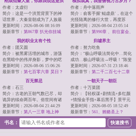
刚成仙秦人皇，你跟我说这是洪
模拟成真，我曾俯视万古岁月？
作者：太虚衍
作者：舟中落雨声
荒
简介：这是一个洪荒背景下的神
简介：俞客手握‘鲲虚鼎’，在这个
话世界，大秦皇朝成为了人族最
光怪陆离的修行大世，再度苏
后一个气运之朝！凡人在这个世
更新时间：2026-08-06 08:16:09
醒。【每一次天人转生，就是一
更新时间：2026-08-04 23:05:14
界，微不足道，...
最新章节：
第867章 扒光你挂城
次崭新的开始...
最新章节：
第990章 、前往宴会、
墙！天宗掌门被一招夺剑，羞愤
谁是龙君？
我的职业太有个性
归墟界主
到发抖
作者：团又圆
作者：努力吃鱼
简介：被黑雾活埋的城市，游荡
简介：“极山呼吸法简化中…简化
在黑暗中的伟岸身影，梦中的呓
成功…极山呼吸法→呼吸！”陈斐
语，如山岳的金属残骸，这是一
更新时间：2026-08-06 15:06:26
深吸了一口气。“极山呼吸法经验
更新时间：2026-07-31 23:18:46
个疯狂的世界，...
最新章节：
第七百零六章 昊日？
值+。”...
最新章节：
第二千二百七十二章
终墟？黑白流光？
至强者
百无禁忌
一朝天子一朝臣
作者：石三
作者：十万菜团
简介：古老的王朝气数已尽，却
简介：【轻权谋+剧情流+多红颜
诡异的续命两百年。俗世间有诸
+情报金手指+幕后黑手】景平元
多禁忌。不可犯禁、犯禁必死！
更新时间：2026-08-04 21:44:29
月，人间出了件大事。大周将领
更新时间：2026-08-05 18:52:49
出门先看黄历，...
最新章节：
第八一三章 地上神
赵氏黄袍加身，...
最新章节：
561、贿赂圣上？
书名：