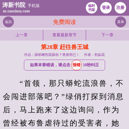
涛新书院
手机版
临时
登录
注册
书架
m.taoxinsy.com
免费阅读
返回
菜单
上一章
查看最新章节
下一章
第28章 赶往兽王城
作品：躁郁雌性跪舔你？替身而已！
作者：初如花
如果本章错误，请点击
报错
10秒纠正
　　“首领，那只蟒蛇流浪兽，不
会闯进部落吧？”绿俏打探到消息
后，马上跑来了这边询问，作为
曾经被布鲁虐待过的受害者，她