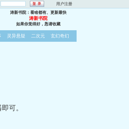
：
用户注册
涛新书院：看啥都有、更新最快
涛新书院
如果你觉得好，恳请收藏
事
灵异悬疑
二次元
玄幻奇幻
器即可。