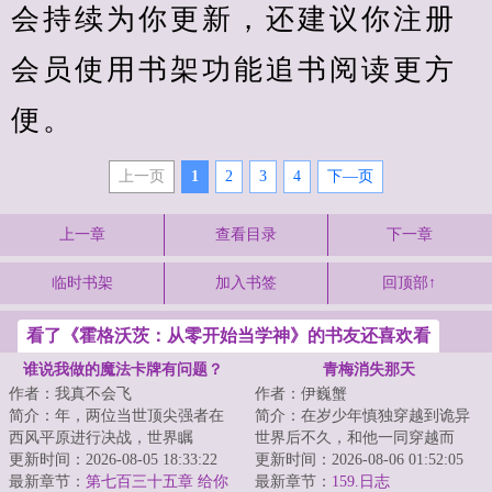
会持续为你更新，还建议你注册
会员使用书架功能追书阅读更方
便。
上一页
1
2
3
4
下—页
上一章
查看目录
下一章
临时书架
加入书签
回顶部↑
看了《霍格沃茨：从零开始当学神》的书友还喜欢看
谁说我做的魔法卡牌有问题？
青梅消失那天
作者：我真不会飞
作者：伊巍蟹
简介：年，两位当世顶尖强者在
简介：在岁少年慎独穿越到诡异
西风平原进行决战，世界瞩
世界后不久，和他一同穿越而
目。“我使用【光之金字塔】，将
更新时间：2026-08-05 18:33:22
来、刚答应了他的告白的青梅突
更新时间：2026-08-06 01:52:05
大骨变成光！降临...
最新章节：
第七百三十五章 给你
然离奇消失。慎独...
最新章节：
159.日志