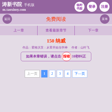
涛新书院
手机版
临时
登录
注册
书架
m.taoxinsy.com
免费阅读
返回
菜单
上一章
查看最新章节
下一章
150 纳威
作品：霍格沃茨：从零开始当学神
作者：山叶飞
如果本章错误，请点击
报错
10秒纠正
上一页
1
2
3
4
下—页