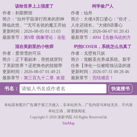
一张拉风到极点的【假面骑
该给世界上上强度了
柯学捡尸人
士】！黄金！
作者：刹那辉煌
作者：仙舟
简介：“自外宇宙潜行而来的邪神
简介：大佬A苦口婆心：“你才，
降临此世。”“无可名状的魔王开始
人生还很长。”大佬B语重心
剜挖我们的世界。”“吞噬人理的绝
更新时间：2026-08-05 01:13:03
长：“这天赋，不走正道可惜
更新时间：2026-08-07 01:20:43
对之...
最新章节：
第9章 偶像理论：击坠
了。”大佬C忧心忡...
最新章节：
4094【击败乌佐的方
神明之日
式】
混在美剧里的小牧师
约拍COSER，系统怎么当真了
作者：爱滑雪的可乐
作者：戈壁有只妖
简介：正下着副本，突然就穿到
简介：觉醒圣光养成系统。新手
了美剧世界？还把角色的技能带
任务【净化一位被暗蚀沾染的迷
来了？这下可好，攻击没几招，
更新时间：2026-08-07 01:49:21
茫修女。】丁衡拿起相机来到漫
更新时间：2026-07-31 00:28:46
治疗一大堆……...
最新章节：
第三百九十二章. 欢迎
展：Cos小姐姐...
最新章节：
完结感言！
来到拉斯维加斯
书名：
本站若有图片广告属于第三方接入，非本站所为，广告内容与本站无关，不代表
本站立场，请谨慎阅读。
Copyright © 2020 涛新书院 All Rights Reserved.kk
SiteMap