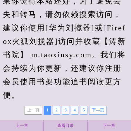
果你觉得本站还好，为了避免丢
失和转马，请勿依赖搜索访问，
建议你使用[华为刘揽器]或[Firef
ox火狐刘揽器]访问并收蔵【涛新
书院】 m.taoxinsy.com。我们将
会持续为你更新，还建议你注册
会员使用书架功能追书阅读更方
便。
上一页
1
2
3
4
5
下—页
上一章
查看目录
下一章