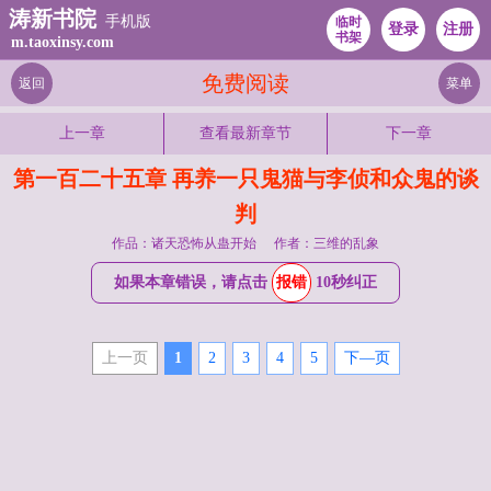
涛新书院
手机版
临时
登录
注册
书架
m.taoxinsy.com
免费阅读
返回
菜单
上一章
查看最新章节
下一章
第一百二十五章 再养一只鬼猫与李侦和众鬼的谈
判
作品：诸天恐怖从蛊开始
作者：三维的乱象
如果本章错误，请点击
报错
10秒纠正
上一页
1
2
3
4
5
下—页