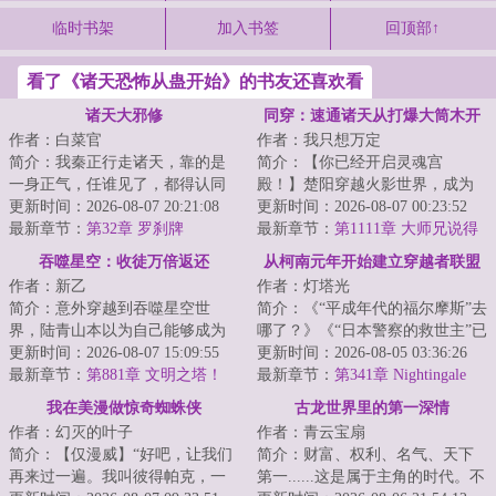
临时书架
加入书签
回顶部↑
看了《诸天恐怖从蛊开始》的书友还喜欢看
诸天大邪修
同穿：速通诸天从打爆大筒木开
作者：白菜官
作者：我只想万定
始
简介：我秦正行走诸天，靠的是
简介：【你已经开启灵魂宫
一身正气，任谁见了，都得认同
殿！】楚阳穿越火影世界，成为
我是正气的化身。正气：别来沾
更新时间：2026-08-07 20:21:08
千手一族一员，但似乎穿越的有
更新时间：2026-08-07 00:23:52
边！一个邪修在...
最新章节：
第32章 罗刹牌
点早，穿越忍村都还...
最新章节：
第1111章 大师兄说得
对
吞噬星空：收徒万倍返还
从柯南元年开始建立穿越者联盟
作者：新乙
作者：灯塔光
简介：意外穿越到吞噬星空世
简介：《“平成年代的福尔摩斯”去
界，陆青山本以为自己能够成为
哪了？》《“日本警察的救世主”已
强者，不曾想九万年依旧还是宇
更新时间：2026-08-07 15:09:55
经消失整整两月！》《神奇的破
更新时间：2026-08-05 03:36:26
宙九阶。就在大限...
最新章节：
第881章 文明之塔！
案技巧...
最新章节：
第341章 Nightingale
Pledge！
我在美漫做惊奇蜘蛛侠
古龙世界里的第一深情
作者：幻灭的叶子
作者：青云宝扇
简介：【仅漫威】“好吧，让我们
简介：财富、权利、名气、天下
再来过一遍。我叫彼得帕克，一
第一......这是属于主角的时代。不