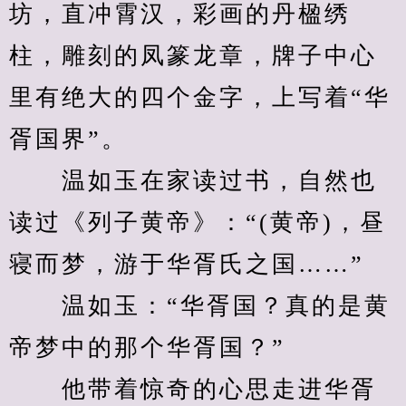
坊，直冲霄汉，彩画的丹楹绣
柱，雕刻的凤篆龙章，牌子中心
里有绝大的四个金字，上写着“华
胥国界”。
　　温如玉在家读过书，自然也
读过《列子黄帝》：“(黄帝)，昼
寝而梦，游于华胥氏之国……”
　　温如玉：“华胥国？真的是黄
帝梦中的那个华胥国？”
　　他带着惊奇的心思走进华胥