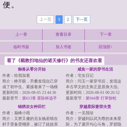
便。
上一页
1
2
下—页
上一章
查看目录
下一章
临时书架
加入书签
回顶部↑
看了《截教扫地仙的诸天修行》的书友还喜欢看
御兽从零分开始
咸鱼一家的穿书生活
作者：给我加葱
作者：宅女日记
简介：睁开眼，乔桑发现自己穿
简介：闫玉一家穿书后，发现这
成了初中生。紧接着来了一场模
本古早文的主角正是原身大伯。
拟考。毕业她怕了吗？她怕
更新时间：2026-08-05 23:44:36
他们是扒着大伯喝血，早早被分
更新时间：2026-08-01 00:26:52
了……这考的都什么...
最新章节：
第613章 星际杯选手
家，在全文末尾...
最新章节：
第944章 打草惊蛇
（二合一）
锦绣农女种田忙
穿越星际妻荣夫贵
作者：巅峰小雨
作者：一见我珍
简介：又胖又傻的丑女杨若晴在
简介：穿越到以武为尊的未来星
村子里备受嘲弄，被订了娃娃亲
际，为了避开勾心斗角，罗碧隐