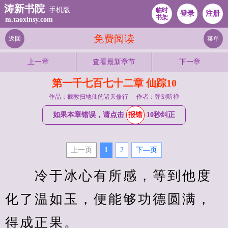
涛新书院
手机版
临时
登录
注册
书架
m.taoxinsy.com
免费阅读
返回
菜单
上一章
查看最新章节
下一章
第一千七百七十二章 仙踪10
作品：截教扫地仙的诸天修行
作者：弹剑听禅
如果本章错误，请点击
报错
10秒纠正
上一页
1
2
下—页
　　冷于冰心有所感，等到他度
化了温如玉，便能够功德圆满，
得成正果。