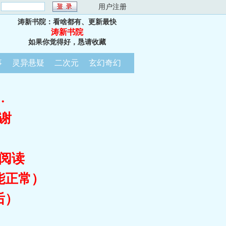
：
用户注册
涛新书院：看啥都有、更新最快
涛新书院
如果你觉得好，恳请收藏
事
灵异悬疑
二次元
玄幻奇幻
…
谢
阅读
能正常）
后）