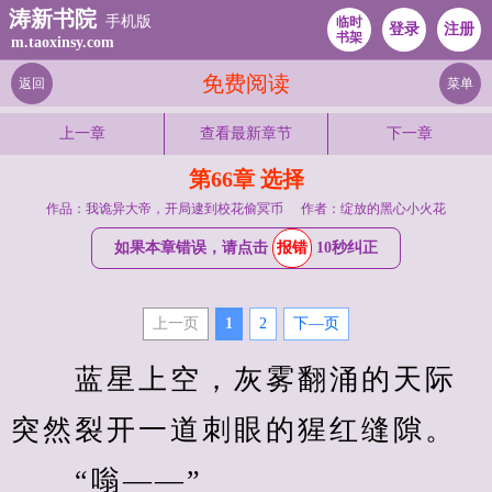
涛新书院
手机版
临时
登录
注册
书架
m.taoxinsy.com
免费阅读
返回
菜单
上一章
查看最新章节
下一章
第66章 选择
作品：我诡异大帝，开局逮到校花偷冥币
作者：绽放的黑心小火花
如果本章错误，请点击
报错
10秒纠正
上一页
1
2
下—页
　　蓝星上空，灰雾翻涌的天际
突然裂开一道刺眼的猩红缝隙。
　　“嗡——”