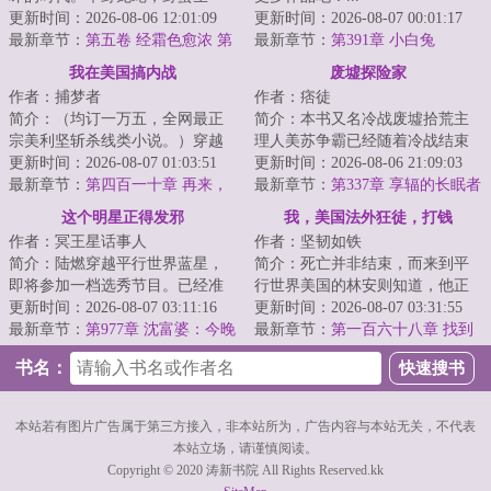
长，野心和欲望交织在一起，总
更新时间：2026-08-06 12:01:09
更新时间：2026-08-07 00:01:17
能铸就翻天覆地的...
最新章节：
第五卷 经霜色愈浓 第
最新章节：
第391章 小白兔
七节 易求无价宝（二合一求
我在美国搞内战
废墟探险家
票！）
作者：捕梦者
作者：痞徒
简介：（均订一万五，全网最正
简介：本书又名冷战废墟拾荒主
宗美利坚斩杀线类小说。）穿越
理人美苏争霸已经随着冷战结束
成了美利坚底层流浪汉，好在绑
更新时间：2026-08-07 01:03:51
而落幕，但那些曾经布置于最前
更新时间：2026-08-06 21:09:03
定了地下城冒险...
最新章节：
第四百一十章 再来，
线最隐秘位置的...
最新章节：
第337章 享辐的长眠者
都来！（求月票）
这个明星正得发邪
我，美国法外狂徒，打钱
作者：冥王星话事人
作者：坚韧如铁
简介：陆燃穿越平行世界蓝星，
简介：死亡并非结束，而来到平
即将参加一档选秀节目。已经准
行世界美国的林安则知道，他正
备好靠抽象出圈的他，却绑定了
更新时间：2026-08-07 03:11:16
在地狱进行一场伟大的冒险。...
更新时间：2026-08-07 03:31:55
一个正能量文娱...
最新章节：
第977章 沈富婆：今晚
最新章节：
第一百六十八章 找到
我要累死你
你了
书名：
本站若有图片广告属于第三方接入，非本站所为，广告内容与本站无关，不代表
本站立场，请谨慎阅读。
Copyright © 2020 涛新书院 All Rights Reserved.kk