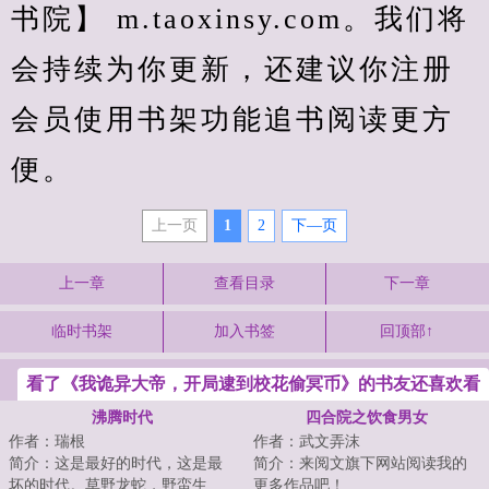
书院】 m.taoxinsy.com。我们将
会持续为你更新，还建议你注册
会员使用书架功能追书阅读更方
便。
上一页
1
2
下—页
上一章
查看目录
下一章
临时书架
加入书签
回顶部↑
看了《我诡异大帝，开局逮到校花偷冥币》的书友还喜欢看
沸腾时代
四合院之饮食男女
作者：瑞根
作者：武文弄沫
简介：这是最好的时代，这是最
简介：来阅文旗下网站阅读我的
坏的时代。草野龙蛇，野蛮生
更多作品吧！...