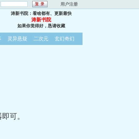
：
用户注册
涛新书院：看啥都有、更新最快
涛新书院
如果你觉得好，恳请收藏
事
灵异悬疑
二次元
玄幻奇幻
器即可。