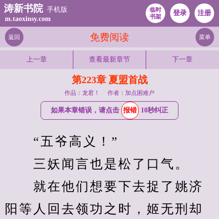
涛新书院
手机版
临时
登录
注册
书架
m.taoxinsy.com
免费阅读
返回
菜单
上一章
查看最新章节
下一章
第223章 夏盟首战
作品：龙君！
作者：加点困难户
如果本章错误，请点击
报错
10秒纠正
　　“五爷高义！”
　　三妖闻言也是松了口气。
　　就在他们想要下去捉了姚济
阳等人回去领功之时，姬无刑却