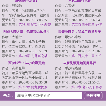
没钱修什么仙？
乌龙山修行笔记
作者：熊狼狗
作者：八宝饭
简介：老者：“你想报仇？”少
简介：一本乌龙山散修的日常修
年：“我被强者反复侮辱，被师尊
行流水账，记录修行生涯的点点
视为垃圾，我怎么可能不想报
更新时间：2026-08-06 14:05:25
滴滴......女怕嫁错郎，男怕入错
更新时间：2026-08-07 19:32:04
仇？”老者摸了...
最新章节：
第961章 绝望中的希望
行，既然一开...
最新章节：
第二百四十四章 钟飞
（求月票）
虎
刚成大隋人皇，你跟我说这是洪
接管地府后，我成了诡异头子
作者：太墟衍
作者：爆炸小拿铁
荒
简介：重生大隋，成为太子杨
简介：郑确穿越到了修真界，开
广。值文帝驾崩之时。捏造遗
始努力的修炼。“鬼新娘，你今天
诏，灵前登基，成为二世隋皇。
更新时间：2026-08-05 18:57:39
怎么什么都没做？”“灵石矿脉挖了
更新时间：2026-08-07 20:21:16
只是杨广发现这个大...
最新章节：
第759章 九尾狐之劫，
吗？”“...
最新章节：
第二百六十二章：长
大隋府卫军出动，上古九州再
福镇。（第二更！）
西游妖帝：从小蛤蟆开始
从废灵根开始问魔修行
现！
作者：点墨金蝉
作者：手残喵喵酱
简介：萧辰穿越到西游世界，成
简介：转生修行世界十六载，从
为花果山下一只快乐小蛤蟆，本
废灵根开始问魔修行。检测之日
想躺平的他，却卷入了一摊麻烦
更新时间：2026-08-06 02:36:38
灵根落于五等，今生难以突破练
更新时间：2026-08-06 21:56:01
事中。萧辰懵逼...
最新章节：
第692章 向龙女提亲
气中期，仙门不...
最新章节：
第31章 老不死们再添
火、百仙陨落
书名：