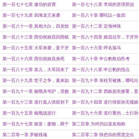
第一百七十七章 邀功的碧霄
第一百七十八章 李靖的歪理邪说
第一百七十九章 四海龙王来袭
第一百八十章 哪吒以一敌四
第一百八十一章 真相大白，四龙惊
第一百八十二章 定海神珠
恐
第一百八十三章 西伯侯姬昌回西岐
第一百八十四章 姬昌拉车，子牙拜
相
第一百八十五章 大军来袭，姜子牙
第一百八十六章 呼名落马
的自信
第一百八十六章 西伯侯姬昌身死
第一百八十章 申公豹救伯邑考
第一百八十七章 发儿，大哥回来了
第一百八十八章 申公豹的指点
第一百八十九章 世子之争，素来如
第一百九十章 张桂芳被擒，哪吒出
此
手
第一百九十一章 杨戬杀韦护，溃败
第一百九十二章 西岐损失惨重，姜
的西岐
子牙再上昆仑
第一百九十三章 道行真人惧留孙下
第一百九十四章 道行惧留孙无视姬
山
发
第一百九十五章 杨戬战道行
第一百九十六章 道行重伤，土行孙
三人上榜
第一百九十七章 姬发：废物，两个
第二百章 为何仍以道友相称
废物！
第二百零一章 罗睺残魂
第二百零二章 快把你的黑莲交出