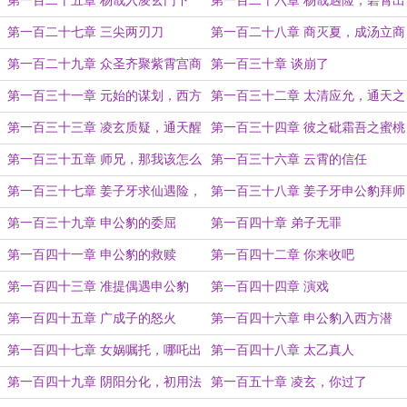
第一百二十五章 杨戬入凌玄门下
第一百二十六章 杨戬遇险，碧霄出
手
第一百二十七章 三尖两刃刀
第一百二十八章 商灭夏，成汤立商
第一百二十九章 众圣齐聚紫霄宫商
第一百三十章 谈崩了
议封神
第一百三十一章 元始的谋划，西方
第一百三十二章 太清应允，通天之
二圣讥讽
仁
第一百三十三章 凌玄质疑，通天醒
第一百三十四章 彼之砒霜吾之蜜桃
悟
第一百三十五章 师兄，那我该怎么
第一百三十六章 云霄的信任
死
第一百三十七章 姜子牙求仙遇险，
第一百三十八章 姜子牙申公豹拜师
申公豹出手相助
第一百三十九章 申公豹的委屈
第一百四十章 弟子无罪
第一百四十一章 申公豹的救赎
第一百四十二章 你来收吧
第一百四十三章 准提偶遇申公豹
第一百四十四章 演戏
第一百四十五章 广成子的怒火
第一百四十六章 申公豹入西方潜
伏，帝辛登基
第一百四十七章 女娲嘱托，哪吒出
第一百四十八章 太乙真人
世
第一百四十九章 阴阳分化，初用法
第一百五十章 凌玄，你过了