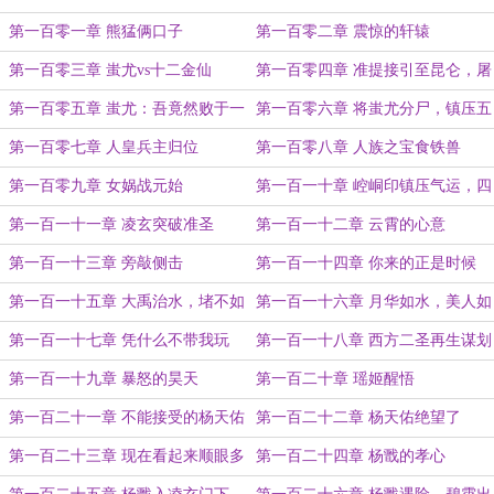
第一百零一章 熊猛俩口子
第一百零二章 震惊的轩辕
第一百零三章 蚩尤vs十二金仙
第一百零四章 准提接引至昆仑，屠
巫剑
第一百零五章 蚩尤：吾竟然败于一
第一百零六章 将蚩尤分尸，镇压五
头蠢熊？
岳之下
第一百零七章 人皇兵主归位
第一百零八章 人族之宝食铁兽
第一百零九章 女娲战元始
第一百一十章 崆峒印镇压气运，四
圣退去
第一百一十一章 凌玄突破准圣
第一百一十二章 云霄的心意
第一百一十三章 旁敲侧击
第一百一十四章 你来的正是时候
第一百一十五章 大禹治水，堵不如
第一百一十六章 月华如水，美人如
疏
玉
第一百一十七章 凭什么不带我玩
第一百一十八章 西方二圣再生谋划
第一百一十九章 暴怒的昊天
第一百二十章 瑶姬醒悟
第一百二十一章 不能接受的杨天佑
第一百二十二章 杨天佑绝望了
第一百二十三章 现在看起来顺眼多
第一百二十四章 杨戬的孝心
了