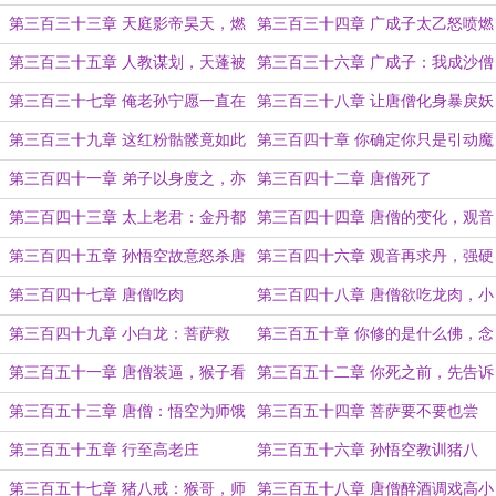
基，凌玄现身
空大闹天宫
第三百三十三章 天庭影帝昊天，燃
第三百三十四章 广成子太乙怒喷燃
灯装逼失败
灯观音
第三百三十五章 人教谋划，天蓬被
第三百三十六章 广成子：我成沙僧
贬
了
第三百三十七章 俺老孙宁愿一直在
第三百三十八章 让唐僧化身暴戾妖
这五指山之下
僧？
第三百三十九章 这红粉骷髅竟如此
第三百四十章 你确定你只是引动魔
鲜活生动
念？
第三百四十一章 弟子以身度之，亦
第三百四十二章 唐僧死了
是慈悲之心
第三百四十三章 太上老君：金丹都
第三百四十四章 唐僧的变化，观音
被猴子吃光了
和燃灯的谋划
第三百四十五章 孙悟空故意怒杀唐
第三百四十六章 观音再求丹，强硬
僧
出手
第三百四十七章 唐僧吃肉
第三百四十八章 唐僧欲吃龙肉，小
白龙吓尿了
第三百四十九章 小白龙：菩萨救
第三百五十章 你修的是什么佛，念
命，他们要吃了我
的是什么经？
第三百五十一章 唐僧装逼，猴子看
第三百五十二章 你死之前，先告诉
戏
贫僧，袈裟哪去了
第三百五十三章 唐僧：悟空为师饿
第三百五十四章 菩萨要不要也尝
了
尝？
第三百五十五章 行至高老庄
第三百五十六章 孙悟空教训猪八
戒，观音再出现
第三百五十七章 猪八戒：猴哥，师
第三百五十八章 唐僧醉酒调戏高小