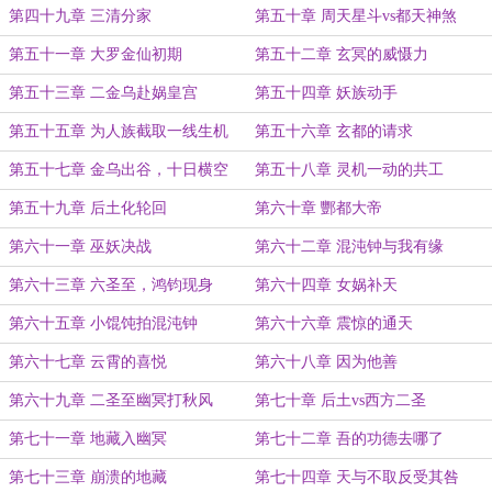
第四十九章 三清分家
第五十章 周天星斗vs都天神煞
第五十一章 大罗金仙初期
第五十二章 玄冥的威慑力
第五十三章 二金乌赴娲皇宫
第五十四章 妖族动手
第五十五章 为人族截取一线生机
第五十六章 玄都的请求
第五十七章 金乌出谷，十日横空
第五十八章 灵机一动的共工
第五十九章 后土化轮回
第六十章 酆都大帝
第六十一章 巫妖决战
第六十二章 混沌钟与我有缘
第六十三章 六圣至，鸿钧现身
第六十四章 女娲补天
第六十五章 小馄饨拍混沌钟
第六十六章 震惊的通天
第六十七章 云霄的喜悦
第六十八章 因为他善
第六十九章 二圣至幽冥打秋风
第七十章 后土vs西方二圣
第七十一章 地藏入幽冥
第七十二章 吾的功德去哪了
第七十三章 崩溃的地藏
第七十四章 天与不取反受其咎