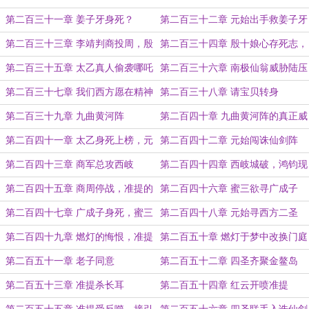
第二百三十一章 姜子牙身死？
第二百三十二章 元始出手救姜子牙
第二百三十三章 李靖判商投周，殷
第二百三十四章 殷十娘心存死志，
十娘来寻
哪吒救母
第二百三十五章 太乙真人偷袭哪吒
第二百三十六章 南极仙翁威胁陆压
母子
第二百三十七章 我们西方愿在精神
第二百三十八章 请宝贝转身
上支持你们
第二百三十九章 九曲黄河阵
第二百四十章 九曲黄河阵的真正威
力，狠辣的太乙
第二百四十一章 太乙身死上榜，元
第二百四十二章 元始闯诛仙剑阵
始暴怒
第二百四十三章 商军总攻西岐
第二百四十四章 西岐城破，鸿钧现
身
第二百四十五章 商周停战，准提的
第二百四十六章 蜜三欲寻广成子
算计
第二百四十七章 广成子身死，蜜三
第二百四十八章 元始寻西方二圣
得偿所愿
第二百四十九章 燃灯的悔恨，准提
第二百五十章 燃灯于梦中改换门庭
入梦燃灯
第二百五十一章 老子同意
第二百五十二章 四圣齐聚金鳌岛
第二百五十三章 准提杀长耳
第二百五十四章 红云开喷准提