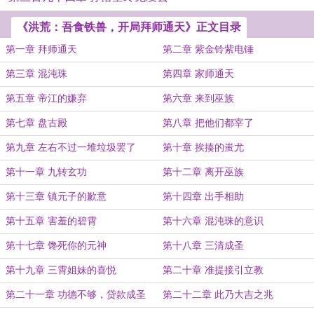
《洪荒：吾食铁兽，开局拜师通天》正文目录
第一章 拜师通天
第二章 紫金铃紫电锤
第三章 混沌珠
第四章 家师通天
第五章 帝江的嫌弃
第六章 来到巫族
第七章 盘古殿
第八章 把他们都宰了
第九章 左右不过一堆垃圾罢了
第十章 挨揍的蚩尤
第十一章 九转玄功
第十二章 离开巫族
第十三章 镇元子的歉意
第十四章 出手相助
第十五章 害羞的碧霄
第十六章 混沌珠的意识
第十七章 馋死你的元神
第十八章 三清成圣
第十九章 三霄姐妹的喜悦
第二十章 准提接引立教
第二十一章 功德不够，贷款成圣
第二十二章 此乃大吉之兆