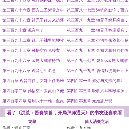
第三百八十四章 燃灯的怀疑，燃灯
第三百八十五章 燃灯联系西方二圣
秒怂
第三百八十六章 西方二圣紫霄宫中
第三百八十七章 鸿钧的默许，西方
告状
二圣自我安慰
第三百八十八章 镇元子红云来访蓬
第三百八十九章 镇元子解释缘由，
莱
取经人进入五庄观
第三百九十章 观音急了
第三百九十一章 镇元子答应观音，
凌玄的谋划
第三百九十二章 镇元子袖里乾坤收
第三百九十三章 孙悟空来蓬莱仙岛
唐僧师徒
第三百九十四章 孙悟空终见凌玄
第三百九十五章 金翅大鹏雕同孙悟
空去救人参果树
第三百九十六章 金翅大鹏雕得功
第三百九十七章 观音vs金翅大鹏雕
德，观音急了
第三百九十八章 观音心生退意
第三百九十九章 唐僧师徒离开五庄
观，灵山观音被质疑能力
第四百章 观音卸任，文殊上任遇难
第四百零一章 燃灯与文殊的算计
题寻燃灯
第四百零二章 孙悟空：去灵山？俺
第四百零三章 吸收六耳猕猴本源，
老孙这就送你上西天！
孙悟空修为突破
第四百零四章 速刷八十一难，至灵
第四百零五章 元始恶尸现
山大雷音寺
看了《洪荒：吾食铁兽，开局拜师通天》的书友还喜欢看
龙藏
仙人消失之后
作者：烟雨江南
作者：九方烨