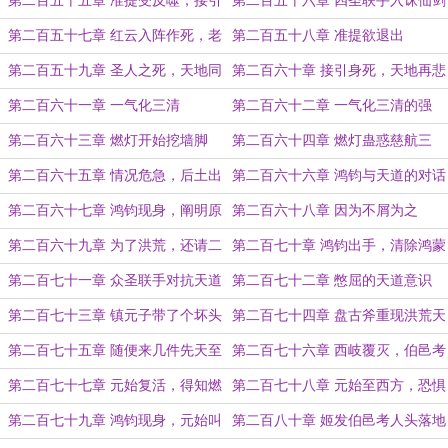
第二百五十五章 准提受反噬，接引
第二百五十六章 四圣联手入诛仙剑
掏空家底救红云
阵
第二百五十七章 红云入阵作死，老
第二百五十八章 准提欲退出
子的秘密
第二百五十九章 圣人之死，天地同
第二百六十章 接引身死，天地再悲
悲
第二百六十一章 一气化三清
第二百六十二章 一气化三清的强
大，准提接引复活
第二百六十三章 燃灯开始挖墙脚
第二百六十四章 燃灯蛊惑慈航三
人，三人心动
第二百六十五章 情况危急，后土出
第二百六十六章 鸿钧与天道的对话
手相助
第二百六十七章 鸿钧现身，阐明原
第二百六十八章 因为不屑为之
由
第二百六十九章 为了洪荒，还请二
第二百七十章 鸿钧出手，清除鸿蒙
位圣人赴死
紫气隐患
第二百七十一章 众圣联手对抗天道
第二百七十二章 憋屈的天道意识
意识
第二百七十三章 镇元子带了个坏头
第二百七十四章 盘古斧重现洪荒天
地
第二百七十五章 随便来几件先天至
第二百七十六章 西岐覆灭，伯邑考
宝就行
姬发被擒
第二百七十七章 元始复活，得知燃
第二百七十八章 元始至西方，恐惧
灯慈航等人叛教
的燃灯等人
第二百七十九章 鸿钧现身，元始叫
第二百八十章 姬发伯邑考人头落地