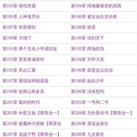
第183章 得偿所愿
第184章 绝地被凿穿的原因
第185章 人神鬼齐出
第186章 被近仙生灵供奉
第187章 前景堪忧
第188章 朝圣
第189章 天塌了
第190章 试剑天下
第191章 两个无名小卒成狂徒
第192章 两场胜负
第193章 受害者成双对
第194章 开怀大笑
第195章 风云汇聚
第196章 就是这么自信
第197章 展现祖师级底蕴
第198章 如此少年
第199章 祖师山有多高
第200章 没有想到
第201章 最好的时代
第202章 一号和二号
第203章 外星之旅【两章合一】
第204章 无价新帛书【两章合一】
第205章 炼魔种为资粮【两章合
第206章 需浴血新生
一】
第207章 龙战于野【两章合一】
第208章 九次新生