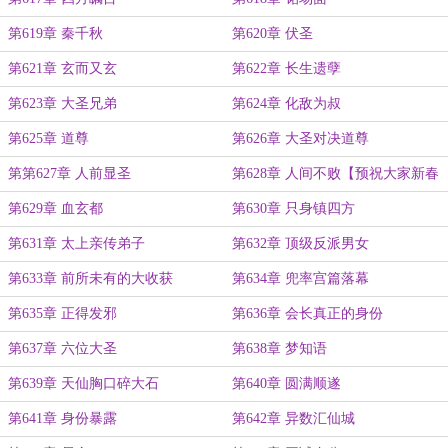
第619章 秦千秋
第620章 伏圣
第621章 玄而又玄
第622章 长生遗孽
第623章 大圣兄弟
第624章 化敌为叔
第625章 道尊
第626章 大圣对决道尊
第第627章 人前显圣
第628章 人间不败【预祝大家新春
快乐！】
第629章 血玄都
第630章 只身镇四方
第631章 太上亲传弟子
第632章 顶级反派男女
第633章 前所未有的大收获
第634章 兜率宫篇落幕
第635章 正得发邪
第636章 会长真正的身份
第637章 六位大圣
第638章 梦知语
第639章 天仙胸口碎大石
第640章 圆满顺遂
第641章 身份暴露
第642章 异数汇仙城