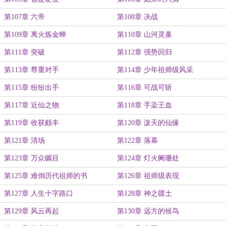
第107章 六帝
第108章 决战
第109章 离火炼金蝉
第110章 山河灵巢
第111章 突破
第112章 强势回归
第113章 尊重对手
第114章 少年祖师级风采
第115章 纷纷出手
第116章 可战可斩
第117章 近仙之物
第118章 手染王血
第119章 收获颇丰
第120章 泼天的仙缘
第121章 清场
第122章 落幕
第123章 万众瞩目
第124章 灯火阑珊处
第125章 难倒历代祖师的书
第126章 祖师级表现
第127章 人生十字路口
第128章 神之疆土
第129章 风云再起
第130章 远方的候鸟