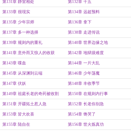
第131章 静室相处
第132章 十五
第133章 很现实
第134章 远超预料
第135章 少年宗师
第136章 拿下
第137章 多一种选择
第138章 走进传说
第139章 规则内的重礼
第140章 世界边缘之地
第141章 意外而又惊人的收获
第142章 地狱级难度
第143章 喋血
第144章 一片大乱
第145章 从深渊到云端
第146章 少年荡魔
第147章 伏妖
第148章 丰收季节
第149章 祖庭长老的奇药被收割
第150章 在规则内行事
第151章 开疆拓土惹人急
第152章 长老你别急
第153章 皆大欢喜
第154章 馋哭了
第155章 陆自在
第156章 世火炼真功