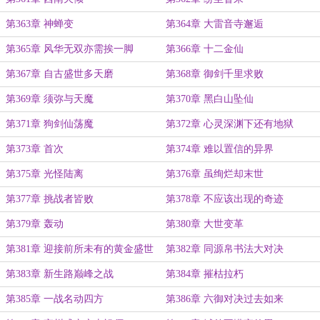
第363章 神蝉变
第364章 大雷音寺邂逅
第365章 风华无双亦需挨一脚
第366章 十二金仙
第367章 自古盛世多天磨
第368章 御剑千里求败
第369章 须弥与天魔
第370章 黑白山坠仙
第371章 狗剑仙荡魔
第372章 心灵深渊下还有地狱
第373章 首次
第374章 难以置信的异界
第375章 光怪陆离
第376章 虽绚烂却末世
第377章 挑战者皆败
第378章 不应该出现的奇迹
第379章 轰动
第380章 大世变革
第381章 迎接前所未有的黄金盛世
第382章 同源帛书法大对决
第383章 新生路巅峰之战
第384章 摧枯拉朽
第385章 一战名动四方
第386章 六御对决过去如来