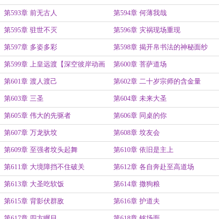
第593章 前无古人
第594章 何薄我哉
第595章 驻世不灭
第596章 灾祸现场重现
第597章 多姿多彩
第598章 揭开帛书法的神秘面纱
第599章 上皇远渡【深空彼岸动画
第600章 菩萨道场
在B站开播了】
第601章 渡人渡己
第602章 二十岁宗师的含金量
第603章 三圣
第604章 未来大圣
第605章 伟大的先驱者
第606章 同桌的你
第607章 万龙驮坟
第608章 坟友会
第609章 至强者坟头起舞
第610章 依旧是主上
第611章 大境障挡不住破关
第612章 各自奔赴至高道场
第613章 大圣吃软饭
第614章 撒狗粮
第615章 背影伏群敌
第616章 护道夫
第617章 四方瞩目
第618章 铭场面