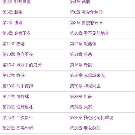
第3章 野外世界
第4章 截胡
第5章 新生
第6章 黄金年龄段
第7章 遭遇
第8章 曾照彩云归
第9章 金缕玉衣
第10章 看不见的地带
第11章 堕落
第12章 银藤镇
第13章 热血不在
第14章 首杀
第15章 风雪中的刀光
第16章 歼敌
第17章 收获
第18章 赤霞城来人
第19章 马不停蹄
第20章 和光同尘
第21章 血竹林
第22章 斩获
第23章 馈赠重礼
第24章 大案
第25章 二次新生
第26章 褪色的记忆重现
第27章 高层对峙
第28章 羽衣翩仙