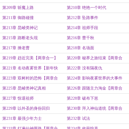
第209章 斩魔上路
第210章 绝艳一个时代
第211章 御路碰撞
第212章 坠路事件
第213章 昆崚类神记
第214章 祖师手段
第215章 路断老头现
第216章 曹千秋
第217章 捶老曹
第218章 名场面
第219章 趋近完美【两章合一】
第220章 秘界之旅结束【两章合
一】
第221章 名动夜雾世界【新年快
第222章 没有隔夜仇
乐！】
第223章 双树村的恐怖【两章合
第224章 影响夜雾世界的大事件
一】
【两章合一】
第225章 昆崚类神记真相
第226章 跟随主力淘金【两章合
一】
第227章 惊退祖师
第228章 破布下崽
第229章 以外圣的身份回归
第230章 拜入神仙道统【两章合
一】
第231章 最强少年力士
第232章 试法
第233章 打遍仙神两路【两章合
第234章 收获惊喜