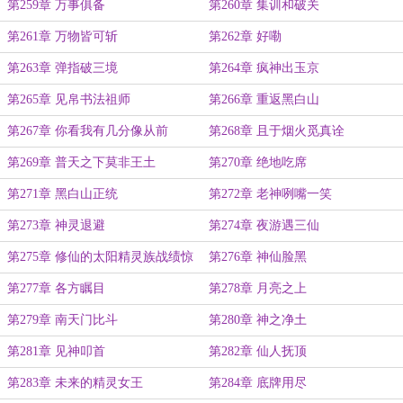
第259章 万事俱备
第260章 集训和破关
第261章 万物皆可斩
第262章 好嘞
第263章 弹指破三境
第264章 疯神出玉京
第265章 见帛书法祖师
第266章 重返黑白山
第267章 你看我有几分像从前
第268章 且于烟火觅真诠
第269章 普天之下莫非王土
第270章 绝地吃席
第271章 黑白山正统
第272章 老神咧嘴一笑
第273章 神灵退避
第274章 夜游遇三仙
第275章 修仙的太阳精灵族战绩惊
第276章 神仙脸黑
人
第277章 各方瞩目
第278章 月亮之上
第279章 南天门比斗
第280章 神之净土
第281章 见神叩首
第282章 仙人抚顶
第283章 未来的精灵女王
第284章 底牌用尽