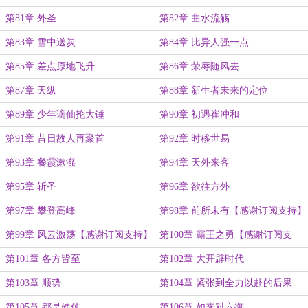
第81章 外圣
第82章 曲水流觞
第83章 雪中送炭
第84章 比异人强一点
第85章 差点原地飞升
第86章 荣辱随风去
第87章 天纵
第88章 新生者未来的定位
第89章 少年谪仙抡大锤
第90章 初遇崔冲和
第91章 昔日故人再聚首
第92章 时移世易
第93章 餐霞漱瀣
第94章 天外来客
第95章 斩圣
第96章 欲往方外
第97章 攀登高峰
第98章 前所未有【感谢订阅支持】
第99章 风云激荡【感谢订阅支持】
第100章 霸王之勇【感谢订阅支
持】
第101章 各方皆至
第102章 大开辟时代
第103章 顺势
第104章 紧张到全力以赴的后果
第105章 都是硬仗
第106章 如来对六御