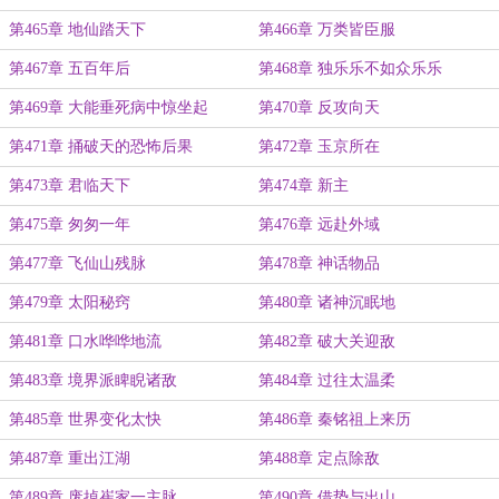
第465章 地仙踏天下
第466章 万类皆臣服
第467章 五百年后
第468章 独乐乐不如众乐乐
第469章 大能垂死病中惊坐起
第470章 反攻向天
第471章 捅破天的恐怖后果
第472章 玉京所在
第473章 君临天下
第474章 新主
第475章 匆匆一年
第476章 远赴外域
第477章 飞仙山残脉
第478章 神话物品
第479章 太阳秘窍
第480章 诸神沉眠地
第481章 口水哗哗地流
第482章 破大关迎敌
第483章 境界派睥睨诸敌
第484章 过往太温柔
第485章 世界变化太快
第486章 秦铭祖上来历
第487章 重出江湖
第488章 定点除敌
第489章 废掉崔家一主脉
第490章 借势与出山