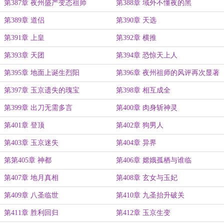
第387章 夜州盛产变态祖师
第388章 域外不懂夜的黑
第389章 道侣
第390章 天选
第391章 上皇
第392章 横推
第393章 天团
第394章 恐惊天上人
第395章 地面上诞生烈阳
第396章 夜州祖师的风评再次显著
下降
第397章 玉京遗失的瑰宝
第398章 相互成全
第399章 出刀无需多言
第400章 肉身斩神灵
第401章 登顶
第402章 狗男人
第403章 玉京迷失
第404章 异界
第第405章 神都
第406章 嫦娥孤栖与谁临
第407章 地月真相
第408章 玄女与玉妃
第409章 八圣临世
第410章 九圣抬升破关
第411章 胜利回归
第412章 玉京生变