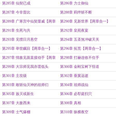
第285章 仙契已成
第286章 力士御仙
第287章 今非昔比
第288章 羁绊斩不断
第289章 广寒宫中仙契显威【两章
第290章 见新世界【两章合一】
合一】
第291章 生死与共
第292章 皇苑夜宴
第293章 见惯日月悬空
第294章 五圣煞冲破天关
第295章 举世瞩目【两章合一】
第296章 拓荒【两章合一】
第297章 情敌见面直接动手【两章
第298章 打赫连收不住手
合一】
第299章 大宗师见我亦需低头
第300章 金刚宝树下悟道
第301章 主坟级
第302章 垂翼远逝
第303章 敢斩仙灭神的祖师们
第304章 祖师战仙
第305章 族灭或新生
第306章 必犁庭扫穴
第307章 大敌西来
第308章 真相
第309章 士气爆棚
第310章 纵横夜空