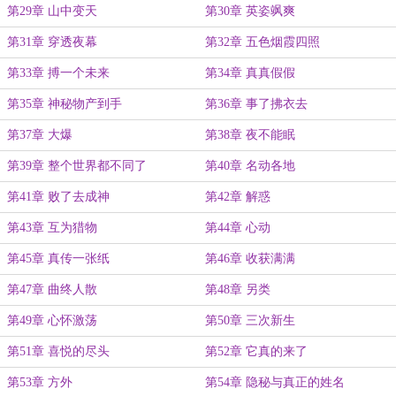
第29章 山中变天
第30章 英姿飒爽
第31章 穿透夜幕
第32章 五色烟霞四照
第33章 搏一个未来
第34章 真真假假
第35章 神秘物产到手
第36章 事了拂衣去
第37章 大爆
第38章 夜不能眠
第39章 整个世界都不同了
第40章 名动各地
第41章 败了去成神
第42章 解惑
第43章 互为猎物
第44章 心动
第45章 真传一张纸
第46章 收获满满
第47章 曲终人散
第48章 另类
第49章 心怀激荡
第50章 三次新生
第51章 喜悦的尽头
第52章 它真的来了
第53章 方外
第54章 隐秘与真正的姓名