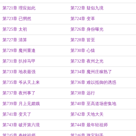
第721章 理应如此
第722章 疑似九境
第723章 已惘然
第724章 变革
第725章 太初
第726章 身份曝光
第727章 清算
第728章 皆至
第729章 魔州重逢
第730章 心猿
第731章 扒掉马甲
第732章 夜州之光
第733章 地表最强
第734章 魔州庄稼熟了
第735章 爷从天上来
第736章 难以抵御的诱惑
第737章 夜州事了
第738章 远行
第739章 月上见嫦娥
第740章 至高道场密集地
第741章 变天了
第742章 天地大关
第743章 破开第六境
第744章 最年轻祖师
第745章 秦铭祖师
第746章 瑰宝到手