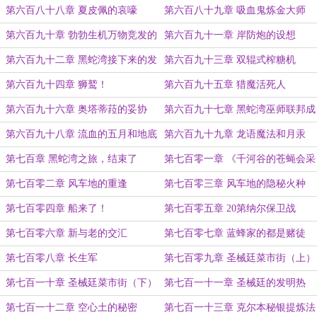
第六百八十八章 夏皮佩的哀嚎
第六百八十九章 吸血鬼炼金大师
第六百九十章 勃勃生机万物竞发的
第六百九十一章 岸防炮的设想
千河谷
第六百九十二章 黑蛇湾接下来的发
第六百九十三章 双辊式榨糖机
展
第六百九十四章 狮鹫！
第六百九十五章 猎魔活死人
第六百九十六章 奥塔蒂菈的妥协
第六百九十七章 黑蛇湾巫师联邦成
立！
第六百九十八章 流血的五月和地底
第六百九十九章 龙语魔法和月汞
的巨龙
第七百章 黑蛇湾之旅，结束了
第七百零一章 《千河谷的苍蝇会采
蜜》
第七百零二章 风车地的重逢
第七百零三章 风车地的隐秘火种
第七百零四章 船来了！
第七百零五章 20第纳尔保卫战
第七百零六章 新与老的交汇
第七百零七章 蓝蜂家的都是赌徒
第七百零八章 长生军
第七百零九章 圣械廷菜市街（上）
第七百一十章 圣械廷菜市街（下）
第七百一十一章 圣械廷的发明热
第七百一十二章 空心土的秘密
第七百一十三章 克尔本秘银提炼法