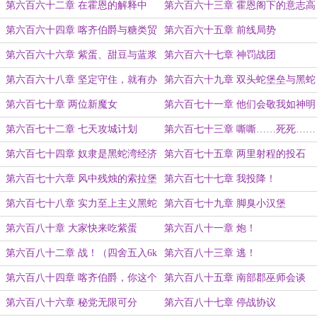
第六百六十二章 在霍恩的解释中
第六百六十三章 霍恩阁下的意志高
于一切
第六百六十四章 喀齐伯爵与糖类贸
第六百六十五章 前线局势
易
第六百六十六章 紫蛋、甜豆与蓝浆
第六百六十七章 神罚战团
咖啡
第六百六十八章 坚定守住，就有办
第六百六十九章 双头蛇堡垒与黑蛇
法
湾新军
第六百七十章 两位新魔女
第六百七十一章 他们会敬我如神明
第六百七十二章 七天攻城计划
第六百七十三章 嘶嘶……死死……
嘶嘶
第六百七十四章 奴隶是黑蛇湾经济
第六百七十五章 两里射程的投石
的基石
车？
第六百七十六章 风中残烛的索拉堡
第六百七十七章 我投降！
第六百七十八章 实力至上主义黑蛇
第六百七十九章 脚臭小汉堡
湾
第六百八十章 大家快来吃紫蛋
第六百八十一章 炮！
第六百八十二章 战！（四舍五入6k
第六百八十三章 逃！
字超巨级二合一大章）
第六百八十四章 喀齐伯爵，你这个
第六百八十五章 南部郡巫师会谈
狗叛徒！
第六百八十六章 秘党无限可分
第六百八十七章 停战协议