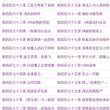
处去？
第四百五十八章 工匠大师来了都得
第四百五十九章 兽化人与人类的联
站起来敬酒
姻
第四百六十章 消失的闰年
第四百六十一章 物价与赎罪券
第四百六十二章 200金镑的宅院
第四百六十三章 《秋暮岛行会法
案》（上）
第四百六十四章 《秋暮岛行会法
第四百六十五章 神秘的面具人
案》（下）
第四百六十六章 教皇国第一起恶性
第四百六十七章 秋暮岛的月亮格外
凶杀案
圆
第四百六十八章 猎魔人的日子同样
第四百六十九章 圣弗里克宫立小学
不好过
第四百七十章 超凡苦弱，圣眷飞
第四百七十一章 库什少年、猎魔人
升！
与奇迹神甫
第四百七十二章 让猎魔人去查猎魔
第四百七十三章 2000金镑
人
第四百七十四章 金雀孤儿
第四百七十五章 石人一只眼
第四百七十六章 山中宫殿
第四百七十七章 西←?弥赛拉？→
东
第四百七十八章 我喜欢开玩笑
第四百七十九章 湿石室视死尸
第四百八十章 《翠玉录》与《群星
第四百八十一章 救世教皇国未来的
录》
工业中心
第四百八十二章 我宣布，此地名为
第四百八十三章 塞奥多拉与贞德堡