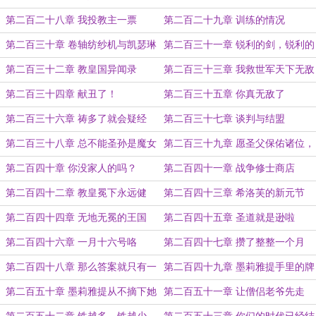
第二百二十八章 我投教主一票
第二百二十九章 训练的情况
第二百三十章 卷轴纺纱机与凯瑟琳
第二百三十一章 锐利的剑，锐利的
的使者
眼
第二百三十二章 教皇国异闻录
第二百三十三章 我救世军天下无敌
啊
第二百三十四章 献丑了！
第二百三十五章 你真无敌了
第二百三十六章 祷多了就会疑经
第二百三十七章 谈判与结盟
第二百三十八章 总不能圣孙是魔女
第二百三十九章 愿圣父保佑诸位，
吧？
能如圣主般战无不胜！
第二百四十章 你没家人的吗？
第二百四十一章 战争修士商店
第二百四十二章 教皇冕下永远健
第二百四十三章 希洛芙的新元节
康！
第二百四十四章 无地无冕的王国
第二百四十五章 圣道就是逊啦
第二百四十六章 一月十六号咯
第二百四十七章 攒了整整一个月
第二百四十八章 那么答案就只有一
第二百四十九章 墨莉雅提手里的牌
个了
实在太多了
第二百五十章 墨莉雅提从不摘下她
第二百五十一章 让僧侣老爷先走
的面具