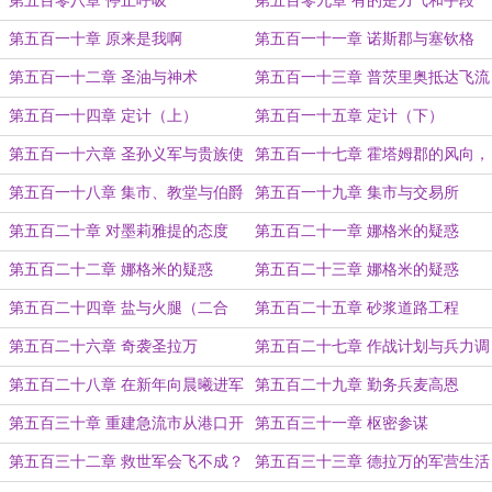
第五百零八章 停止呼吸
第五百零九章 有的是力气和手段
第五百一十章 原来是我啊
第五百一十一章 诺斯郡与塞钦格
第五百一十二章 圣油与神术
第五百一十三章 普茨里奥抵达飞流
堡
第五百一十四章 定计（上）
第五百一十五章 定计（下）
第五百一十六章 圣孙义军与贵族使
第五百一十七章 霍塔姆郡的风向，
者
改变了
第五百一十八章 集市、教堂与伯爵
第五百一十九章 集市与交易所
第五百二十章 对墨莉雅提的态度
第五百二十一章 娜格米的疑惑
（上）（免费章节）
第五百二十二章 娜格米的疑惑
第五百二十三章 娜格米的疑惑
（中）
（下）
第五百二十四章 盐与火腿（二合
第五百二十五章 砂浆道路工程
一）
第五百二十六章 奇袭圣拉万
第五百二十七章 作战计划与兵力调
动
第五百二十八章 在新年向晨曦进军
第五百二十九章 勤务兵麦高恩
第五百三十章 重建急流市从港口开
第五百三十一章 枢密参谋
始
第五百三十二章 救世军会飞不成？
第五百三十三章 德拉万的军营生活