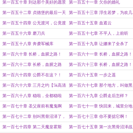
第一百五十章 到达那个美好的愿景
第一百五十一章 欠你的婚礼
第一百五十二章 贞德堡的最后一天
第一百五十三章 浮生若梦，为欢几
了
何？【5k大章】
第一百五十四章 公无渡河，公竟渡
第一百五十五章 血遮云
河！【4k5二合一】
第一百五十六章 磨刀兵
第一百五十七章 不平人，上前听
【5k二合一章节】
第一百五十八章 奔袭军械库
第一百五十九章 让娜来了全杀了
第一百六十章 长桥，血腥之路！
第一百六十一章 长桥，血腥之路！
（上）
（中）
第一百六十二章 长桥，血腥之路
第一百六十三章 长桥，血腥之路！
（3）
（完）【4k二合一章节】
第一百六十四章 公爵不在这？！
第一百六十五章 一步之遥
第一百六十六章 三月之约【5k高清
第一百六十七章 那个地方，叫做黑
重置版】
骨沼泽
第一百六十八章 稳啦，全都稳啦
第一百六十九章 公爵走后怎样？
第一百七十章 圣父座前有魔鬼啊
第一百七十一章 快回来，城里分地
了
第一百七十二章 别叫黑骨沼泽了，
第一百七十三章 你不要掂它啊！
叫大泽乡吧
第一百七十四章 第二天魔皇霍斯
第一百七十五章 第一次黑骨沼泽战