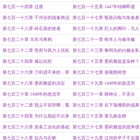
第七百一十四章 过渡
第七百一十五章 1447年转瞬即逝
第七百一十六章 千河谷的战备情况
第七百一十七章 瓶装闪电与发条差
分机雏形
第七百一十八章 碎石原的使者
第七百一十九章 巨人的脚印，凡人
的深渊
第七百二十章 马车与寒鸦
第七百二十一章 牧羊人与偷羊贼
第七百二十二章 营房与风力上弦机
第七百二十三章 黎明岛的白糖走私
第七百二十四章 难以抗拒
第七百二十五章 墨莉雅提是杂种？
第七百二十六章 刀剑进不来的，草
第七百二十七章 巡视熊啃堡
鞋能进来
第七百二十八章 墨莉雅提的决定
第七百二十九章 1448年的急流市
（上）
第七百三十章 1448年的急流市
第七百三十一章 精神点，不丢分
（下）
第七百三十二章 我义不容辞啊，冕
第七百三十三章 在下瑞佛郡的成果
下！
第七百三十四章 为什么我起不出来
第七百三十五章 第九枚金镑
章节名？
第七百三十六章 发条工业化的基础
第七百三十七章 墨莉雅提的战争债
券
第七百三十八章 征兵与石桥
第七百三十九章 过河的卒子不后退