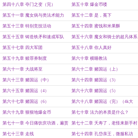
第四十八章 夺门之变（完）
第五十章 爆金币喽
第五十一章 魔女病与类法术能力
第五十二章 是，冕下
第五十三章 特别竞技活动
第五十四章 蜜饯和米果酥
第五十五章 铸造铁矛和速成军队
第五十六章 魔女和骑士的超凡体系
第五十七章 四大军团
第五十八章 你人真好
第五十九章 赎罪券制度
第六十章 横睡教法
第六十一章 大战将至
第六十二章 赌国运（上）
第六十三章 赌国运（中）
第六十四章 赌国运（3）
第六十五章 赌国运（4）
第六十六章 赌国运（5）
第六十七章 赌国运（6）
第六十八章 赌国运（完）（4k大
章）
第六十九章 狠狠地爆金币
第七十章 法力的本质是什么？
第七十一章 今日痛饮庆功酒，遍赏
第七十二章 夭寿了，老怪来新手村
将军无白头
了
第七十三章 走线
第七十四章 孔岱亲王，微服私访