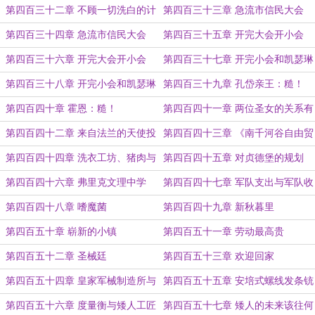
一个问题。
第四百三十二章 不顾一切洗白的计
第四百三十三章 急流市信民大会
划真的很迷人
（上）
第四百三十四章 急流市信民大会
第四百三十五章 开完大会开小会
（下）（4k）
（上）
第四百三十六章 开完大会开小会
第四百三十七章 开完小会和凯瑟琳
（下）
幽会（上）
第四百三十八章 开完小会和凯瑟琳
第四百三十九章 孔岱亲王：糙！
幽会（下）
第四百四十章 霍恩：糙！
第四百四十一章 两位圣女的关系有
点差啊
第四百四十二章 来自法兰的天使投
第四百四十三章 《南千河谷自由贸
资
易协定》
第四百四十四章 洗衣工坊、猪肉与
第四百四十五章 对贞德堡的规划
单肩披风
第四百四十六章 弗里克文理中学
第四百四十七章 军队支出与军队收
获
第四百四十八章 嗜魔菌
第四百四十九章 新秋暮里
第四百五十章 崭新的小镇
第四百五十一章 劳动最高贵
第四百五十二章 圣械廷
第四百五十三章 欢迎回家
第四百五十四章 皇家军械制造所与
第四百五十五章 安培式螺线发条铳
机械宫工程研究院
原型
第四百五十六章 度量衡与矮人工匠
第四百五十七章 矮人的未来该往何