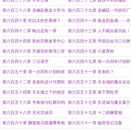
第六百三十六章 学生公寓
第六百三十七章 建设中的圣械廷
第六百三十八章 圣械廷教皇大学与
第六百三十九章 圣械廷一号纺织厂
龙语炼金大学
第六百四十章 吃以太的史莱姆？
第六百四十一章 炼金的血液——史
莱姆！
第六百四十二章 晚点还有一章
第六百四十三章 人不能自愿为奴！
第六百四十四章 新的宗教改革中心
第六百四十五章 帝国议会与三位教
皇
第六百四十六章 芳露宫的查理八世
第六百四十七章 小麦育种
第六百四十八章 三日凌空
第六百四十九章 第一次四年计划听
政会（上）
第六百五十章 第一次四年计划听政
第六百五十一章 发条机？
会（下）
第六百五十二章 发条机设计与黑蛇
第六百五十三章 天女城的魔女议会
湾清剿运动
第六百五十四章 天女城之下的地宫
第六百五十五章 南下黑蛇湾
第六百五十六章 号角镇与红磨坊码
第六百五十七章 长堤城与魔女索兰
头
第六百五十八章 月光宫谈话
第六百五十九章 十二磅狮鹫炮
第六百六十章 狮鹫炮与团属鹰隼炮
第六百六十一章 秘党登记法案