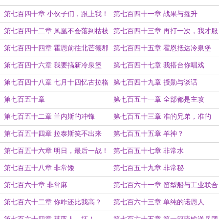
第七百四十章 小伙子们，跟上我！
第七百四十一章 战果与擢升
第七百四十二章 凤凰不会落到枯枝
第七百四十三章 再打一次，我才服
上
气
第七百四十四章 霍恩前往北芒德郡
第七百四十五章 霍恩抵达冷泉堡
第七百四十六章 我要搞新冷泉堡
第七百四十七章 我搭台你唱戏
第七百四十八章 七月十四忆古拉格
第七百四十九章 授勋与谈话
兄弟
第七百五十章
第七百五十一章 全部都是主攻
第七百五十二章 兰内斯的冲锋
第七百五十三章 准的兄弟，准的
第七百五十四章 拉泰斯笑不出来
第七百五十五章 羊神？
第七百五十六章 明日，最后一战！
第七百五十七章 非常水
第七百五十八章 非常矮
第七百五十九章 非常秘
第七百六十章 非常麻
第七百六十一章 笛型船与工业联合
体
第七百六十二章 你咋还比我高？
第七百六十三章 单纯的诺恩人