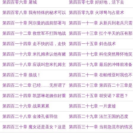
市！
第四百零六章 屠城
第四百零七章 好好地，活下去
（4k）
第四百零八章 我有特殊的秘术可以
第四百零九章 火球弩与占星术
预知天气
第四百一十章 阿尔曼的战前部署与
第四百一十一章 从新兵到老兵只需
米扎姆的谋划
要一瞬间
第四百一十二章 救世军不打阵地战
第四百一十三章 扛个半天的压有那
就会输？
么难吗？
第四百一十四章 走不快的话，走快
第四百一十五章 斜击战术
点不就行了
第四百一十六章 米扎姆承认他有赌
第四百一十七章 科伦突然释怀地笑
的成分
第四百一十八章 应该叫您米扎姆主
第四百一十九章 最后的冲锋前准备
教
第四百二十章 接战！
第四百二十一章 在帕维亚时我也不
曾怕过
第四百二十二章 已经……无所谓了
第四百二十三章 第四百二十三章是
第四百二十三章！
第四百二十四章 凯瑟琳老姨你好重
第四百二十五章 胡安诺？霍恩？
啊
第四百二十六章 战果累累
第四百二十七章 一片废墟
第四百二十八章 金漆孔雀羽信
第四百二十九章 法兰王国的态度
第四百三十章 魔女还是圣女？这是
第四百三十一章 当前急流市的情况