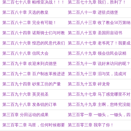
第二百七十八章 帕维亚决战！！！
第二百七十九章 我们，胜利了！
第二百八十章 天选的教皇
第二百八十一章 进驻贞德堡
第二百八十二章 完全有可能！
第二百八十三章 收了教会50万第纳
尔
第二百八十四章 诺斯骑士们与对教
第二百八十五章 圣国田亩诏书
会贵族的清算
第二百八十六章 惶恐的民意代表们
第二百八十七章 老爷死了！我要成
老爷了！
第二百八十八章 信民大会
第二百八十九章 领会信民会议精
神，贯彻落实圣国诏书
第二百九十章 欢迎来到贞德堡
第二百九十一章 说好来访问的呢？
第二百九十二章 百户制改革推进进
第二百九十三章 泪与笑，流成河
度
第二百九十四章 砂浆工坊的产量
第二百九十五章 碎龙骨
第二百九十六章 英灵祝圣
第二百九十七章 马丁感觉哪里不对
劲
第二百九十八章 发条铳的订单
第二百九十九章 主啊，您终究没能
原谅我
第三百章 分田运动的成果
第三百零一章 一锄头，一锄头，四
成新田到屋头
第三百零二章 马匪，任何时候都要
第三百零三章 我宰了你！