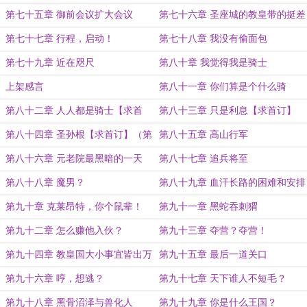
第七十五章 御前会议扩大会议
第七十六章 圣座城的教皇带的挺差
的，你不把他换了干什么？
第七十七章 行程，启动！
第七十八章 我没有偷面包
第七十九章 近在咫尺
第八十章 我觉得我是骑士
上架感言
第八十一章 你们算是个什么骑
士？！【求首订】（一更）
第八十二章 人人都是骑士【求首
第八十三章 只是利息【求首订】
领】（二更）
（三更）
第八十四章 圣孙根【求首订】（第
第八十五章 高山行军
四更）
第八十六章 元老院最黑暗的一天
第八十七章 追兵将至
第八十八章 魔男？
第八十九章 血汗长路的困难和安排
第九十章 克莱昂特，你个鼠辈！
第九十一章 黑蛇吞刺猬
第九十二章 怎么赚他入伙？
第九十三章 夺营？夺营！
第九十四章 教皇国大小事宜皆出万
第九十五章 最后一道关口
票之手
第九十六章 哼，想逃？
第九十七章 天下谁人不短毛？
第九十八章 黑骨沼泽与兽化人
第九十九章 你是什么王国？