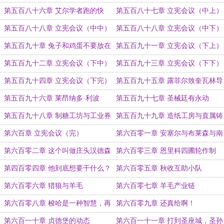
第五百八十六章 艾尔学者跑的快
第五百八十七章 立宪会议（中上）
第五百八十八章 立宪会议（中中）
第五百八十八章 立宪会议（中下）
（中完）（4k章节）
第五百九十章 兔子和鸡蛋不要放在
第五百九十一章 立宪会议（下上）
同一个笼子里
第五百九十二章 立宪会议（下中）
第五百九十三章 立宪会议（下下）
第五百九十四章 立宪会议（下完）
第五百九十五章 露菲尔致奎瓦林导
师的信
第五百九十六章 莱昂纳多·利波
第五百九十七章 圣械廷有永动
机？！
第五百九十八章 制糖工坊与工业券
第五百九十九章 造纸工房与直属铸
造修士
第六百章 立宪会议（完）
第六百零一章 安塞尔与布莱森与南
芒德郡
第六百零二章 这个叫做庄头汉德森
第六百零三章 恩里科四圃轮作制
的庄头叫做汉德森
第四百零四章 他到底想要干什么？
第六百零五章 秋收互助小队
第六百零六章 猎狼与羊毛
第六百零七章 羊毛产业链
第六百零八章 梭哈是一种智慧，再
第六百零九章 还真给啊！
借我一辆手纺车！
第六百一十章 贞德堡的动态
第六百一十一章 打到圣座城，圣孙