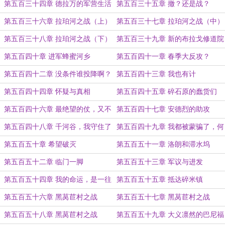
（上）
第五百三十四章 德拉万的军营生活
第五百三十五章 撤？还是战？
（下）
第五百三十六章 拉珀河之战（上）
第五百三十七章 拉珀河之战（中）
第五百三十八章 拉珀河之战（下）
第五百三十九章 新的布拉戈修道院
院长
第五百四十章 进军蜂蜜河乡
第五百四十一章 春季大反攻？
第五百四十二章 没条件谁投降啊？
第五百四十三章 我也有计
第五百四十四章 怀疑与真相
第五百四十五章 碎石原的蠢货们
第五百四十六章 最绝望的仗，又不
第五百四十七章 安德烈的助攻
是没有打过
第五百四十八章 千河谷，我守住了
第五百四十九章 我都被蒙骗了，何
况您呢？
第五百五十章 希望破灭
第五百五十一章 洛朗和滞水坞
第五百五十二章 临门一脚
第五百五十三章 军议与进发
第五百五十四章 我的命运，是一往
第五百五十五章 抵达碎米镇
无前
第五百五十六章 黑莴苣村之战
第五百五十七章 黑莴苣村之战
（上）
（中）
第五百五十八章 黑莴苣村之战
第五百五十九章 大义凛然的巴尼福