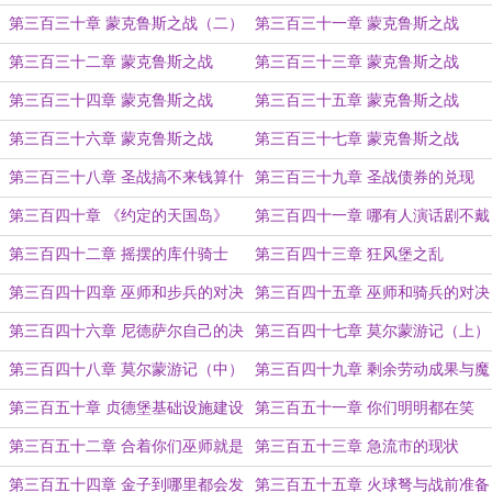
章
（一）
第三百三十章 蒙克鲁斯之战（二）
第三百三十一章 蒙克鲁斯之战
（三）
第三百三十二章 蒙克鲁斯之战
第三百三十三章 蒙克鲁斯之战
（四）
（五）
第三百三十四章 蒙克鲁斯之战
第三百三十五章 蒙克鲁斯之战
（六）
（七）
第三百三十六章 蒙克鲁斯之战
第三百三十七章 蒙克鲁斯之战
（完）
（完……诶没完呢）
第三百三十八章 圣战搞不来钱算什
第三百三十九章 圣战债券的兑现
么圣战？
第三百四十章 《约定的天国岛》
第三百四十一章 哪有人演话剧不戴
头盔的？
第三百四十二章 摇摆的库什骑士
第三百四十三章 狂风堡之乱
第三百四十四章 巫师和步兵的对决
第三百四十五章 巫师和骑兵的对决
第三百四十六章 尼德萨尔自己的决
第三百四十七章 莫尔蒙游记（上）
定
第三百四十八章 莫尔蒙游记（中）
第三百四十九章 剩余劳动成果与魔
鬼
第三百五十章 贞德堡基础设施建设
第三百五十一章 你们明明都在笑
第三百五十二章 合着你们巫师就是
第三百五十三章 急流市的现状
这么施法的？
第三百五十四章 金子到哪里都会发
第三百五十五章 火球弩与战前准备