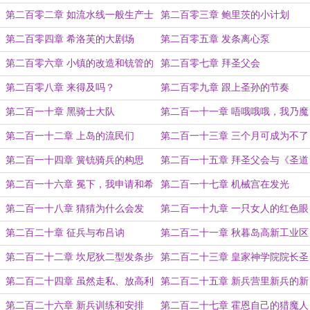
进计划
是一个离谱的故事
第二百零二章 如流水线一般生产士
第二百零三章 鲍里茨的小计划
兵
第二百零四章 希洛芙的大剧场
第二百零五章 发条离心泵
第二百零六章 小镇的改造和铳管的
第二百零七章 拜圣父会
打造
第二百零八章 来得及吗？
第二百零九章 跟上圣孙的节奏
第二百一十章 黑骑士大队
第二百一十一章 唔哦哦哦，我乃魔
鬼
第二百一十二章 上岛的流民们
第二百一十三章 三个月可成为不了
骑兵将领
第二百一十四章 簧铳骑兵的构思
第二百一十五章 拜圣父会与《圣道
救世训》
第二百一十六章 冕下，我申请和希
第二百一十七章 机械宫在发光
穆斯元老单挑！
第二百一十八章 猜猜为什么会发
第二百一十九章 一只女人的红色眼
光？
睛
第二百二十章 征兵与布吕讷
第二百二十一章 秋暮岛高新工业区
第二百二十二章 坎尼狄二型发条步
第二百二十三章 皇家神学院院长圣
铳！更精准！更强劲！
女希洛芙
第二百二十四章 虽然走私、放高利
第二百二十五章 新兵营里新兵的新
贷、操纵黑市，但是好女孩
一天
第二百二十六章 新兵训练和安排
第二百二十七章 霍恩自己的猎魔人