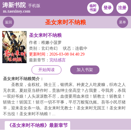
涛新书院
手机版
临时
登录
注册
书架
m.taoxinsy.com
圣女来时不纳粮
返回
菜单
圣女来时不纳粮
作者：稚嫩小菠萝
类别：玄幻奇幻
状态：连载中
更新时间：2026-03-08 04:40:29
最新章节：
完结感言
开始阅读
加入书架
圣女来时不纳粮简介：
圣教皇，金权杖。骑士王，银绣床。种麦之人吃麦糠，织布之人
无衣裳。夏娃亚当耕作时，贵族绅士坐高堂？占我妻，夺我房，杀我
一双好爷娘！人头滚滚数不尽，血债要用血来偿！斩教士！斩教皇！
斩骑士！斩国王！斩尽一切不平事，平尽万般冤仇账。吾等小民尽猪
羊，迎来圣女杀一场。圣女来时无教士！圣女来时无国王！圣女来时
不当役！圣女来时不纳粮！...
《圣女来时不纳粮》最新章节