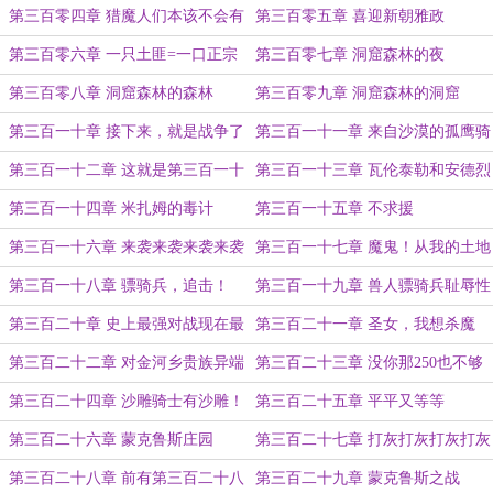
剿
第三百零四章 猎魔人们本该不会有
第三百零五章 喜迎新朝雅政
的婚姻大事
第三百零六章 一只土匪=一口正宗
第三百零七章 洞窟森林的夜
大肥猪
第三百零八章 洞窟森林的森林
第三百零九章 洞窟森林的洞窟
第三百一十章 接下来，就是战争了
第三百一十一章 来自沙漠的孤鹰骑
士
第三百一十二章 这就是第三百一十
第三百一十三章 瓦伦泰勒和安德烈
二章！
第三百一十四章 米扎姆的毒计
第三百一十五章 不求援
第三百一十六章 来袭来袭来袭来袭
第三百一十七章 魔鬼！从我的土地
来袭来袭
上滚出去！
第三百一十八章 骠骑兵，追击！
第三百一十九章 兽人骠骑兵耻辱性
的大败
第三百二十章 史上最强对战现在最
第三百二十一章 圣女，我想杀魔
强
鬼！
第三百二十二章 对金河乡贵族异端
第三百二十三章 没你那250也不够
魔鬼的大审判
500啊
第三百二十四章 沙雕骑士有沙雕！
第三百二十五章 平平又等等
第三百二十六章 蒙克鲁斯庄园
第三百二十七章 打灰打灰打灰打灰
第三百二十八章 前有第三百二十八
第三百二十九章 蒙克鲁斯之战