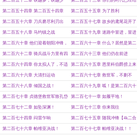
第二百五十二章 铁越多，铁越少
第二百五十三章 你们的时代已经结
束了
第二百五十四章 第二百五十四章
第二百五十五章 为了胜利
！是第二百五十四章 ！
第二百五十六章 刀兵磨尽利刃出
第二百五十七章 故乡的鸢尾花开了
第二百五十八章 马约镇之战
第二百五十九章 迷路中冒进，冒进
中迷路，迷路中击败敌人
第二百六十章 他们迎着朝阳冲锋，
第二百六十一章 什么？居然是第二
仿佛下定了某种决心
百六十一章！
第二百六十二章 骑兵战斗力里有四
第二百六十三章 他们仍在前进
分之三是精神力
第二百六十四章 你太拟人了，不适
第二百六十五章 恩里科伯爵捞上来
合这里
了吗？
第二百六十六章 大清扫运动
第二百六十七章 救世军，不剿不
行！
第二百六十八章 倾国之战！
第二百六十九章 呱！是第二百六十
九章，何时来的？！
第二百七十章 贞德堡救世军致孔岱
第二百七十一章 如履平地！
亲王的回信
第二百七十二章 如坠深渊！
第二百七十三章 你来我往
第二百七十四章 闷雷乍响
第二百七十五章 随我冲锋【4k二合
一】
第二百七十六章 帕维亚决战！
第二百七十七章 帕维亚决战！！