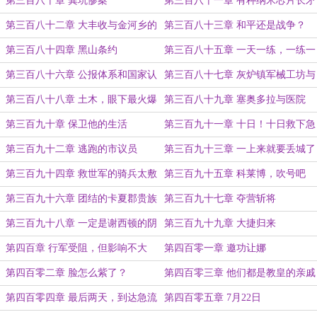
第三百八十章 粪坑惨案
第三百八十一章 有种纳米芯片长矛
的美感
第三百八十二章 大丰收与金河乡的
第三百八十三章 和平还是战争？
使者
第三百八十四章 黑山条约
第三百八十五章 一天一练，一练一
天
第三百八十六章 公报体系和国家认
第三百八十七章 灰炉镇军械工坊与
同
蜂窝煤
第三百八十八章 土木，眼下最火爆
第三百八十九章 塞奥多拉与医院
的热门行业
第三百九十章 保卫他的生活
第三百九十一章 十日！十日救下急
流市！
第三百九十二章 逃跑的市议员
第三百九十三章 一上来就要丢城了
吗？（二合一章节）
第三百九十四章 救世军的骑兵太敷
第三百九十五章 科莱博，吹号吧
衍了
第三百九十六章 团结的卡夏郡贵族
第三百九十七章 夺营斩将
第三百九十八章 一定是谢西顿的阴
第三百九十九章 大捷归来
谋！
第四百章 行军受阻，但影响不大
第四百零一章 邀功让娜
第四百零二章 脸怎么紫了？
第四百零三章 他们都是教皇的亲戚
第四百零四章 最后两天，到达急流
第四百零五章 7月22日