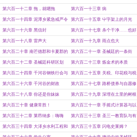
当教皇
第六百一十二章 拖，就嗯拖
第六百一十三章 病
第六百一十四章 泥潭乡紧急戒严令
第六百一十五章 屮字架上的月光
第六百一十六章 黑信封
第六百一十七章 杀个干净……也好
（4k章节）
第六百一十八章 雷声大
第六百一十九章 雨点也大
第六百二十章 南芒德郡和卡夏郡的
第六百二十一章 圣械廷的一条街
改革
道，足以震撼整个千河谷
第六百二十二章 圣械廷科研区划
第六百二十三章 炼金术的本质
第六百二十四章 千河谷钢铁行会与
第六百二十五章 关税、印花税与税
冷泉堡冶炼厂
票
第六百二十六章 千河谷的财政
第六百二十七章 路桥债券与自愿修
路
第六百二十八章 你还是你妹妹
第六百二十九章 深埋在土里的树根
第六百三十章 健康常胜！
第六百三十一章 手摇式计算器与以
太公式
第六百三十二章 莱昂纳多：嗨嗨
第六百三十三章 圣三一教育队与有
嗨，来了嗷。
轨马车
第六百三十四章 大泽乡水利工程和
第六百三十五章 闪电史莱姆？
香料泡沫