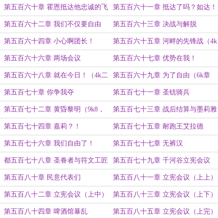
（下）
斯
第五百六十章 霍恩抵达他忠诚的飞
第五百六十一章 抵达了吗？如达！
流堡
第五百六十二章 我们不仅要自由
第五百六十三章 决战与解脱
第五百六十四章 小心啊团长！
第五百六十五章 河畔的先锋战（4k
二合一）
第五百六十六章 两场会议
第五百六十七章 优势在我！
第五百六十八章 就在今日！（4k二
第五百六十九章 为了自由（6k章
合一）
节）
第五百七十章 你争我夺
第五百七十一章 圣铳骑兵
第五百七十二章 黄昏黎明（9k8，
第五百七十三章 战后结算与墨莉雅
四合一章节，一次性看完决战）
提
第五百七十四章 嘉莉？！
第五百七十五章 耐跑王艾拉德
第五百七十六章 我们自由了！
第五百七十七章 无裤汉
都五百七十八章 圣眷者与符文工匠
第五百七十九章 千河谷立宪会议
第五百八十章 民意代表们
第五百八十一章 立宪会议（上上）
第五百八十二章 立宪会议（上中）
第五百八十三章 立宪会议（上下）
第五百八十四章 啤酒馆暴乱
第五百八十五章 立宪会议（上完）