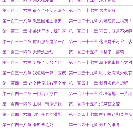
第一百二十四章 矮人哈尔金
第一百二十五章 原来你也……
第一百二十六章 请不了圣父还请不
第一百二十七章 远大前程
了你？
第一百二十八章 教皇国拓土攘夷！
第一百二十九章 元老院拓土纳夷！
第一百三十章 史莱姆尸体，我们喜
第一百三十一章 万票，味道不对啊
欢你
第一百三十二章 前面那章是第一百
第一百三十三章 这里是千河谷，该
三十一章！
滚的是你们吧！
第一百三十四章 大清洗运动
第一百三十五章 再见了，嘉莉
第一百三十六章 听好了，乡巴佬
第一百三十七章 总感觉事情不太对
第一百三十八章 我粗略一算，应该
第一百三十九章 哟，还有意外收获
是400金镑
第一百四十章 这个世界上有两个教
第一百四十一章 我再考虑考虑吧
会，一个在圣座城，一个在人心里
第一百四十二章 一切为了存在
第一百四十三章 尘埃落地，一片坦
途
第一百四十四章 主啊，请原谅我
第一百四十五章 涌泉宫之变
第一百四十六章 明年开春的洪水
第一百四十七章 醒神嗅盐和莫里斯
方阵
第一百四十八章 卡斯蒂之死
第一百四十九章 最后的准备