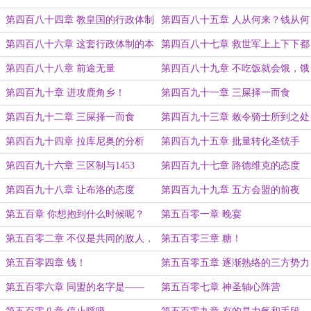
圣械廷
医院
第四百八十四章 教皇国的行政体制
第四百八十五章 人从何来？钱从何
来？
第四百八十六章 这套行政体制的本
第四百八十七章 救世军上上下下都
质
知道，只有帕斯里克以为我们不知道
第四百八十八章 前途无量
第四百八十九章 不吃饭就会饿，饿
多了就会死
第四百九十章 进攻鹿角乡！
第四百九十一章 三屎择一而食
（上）
第四百九十二章 三屎择一而食
第四百九十三章 敕令骑士所到之处
（下）
第四百九十四章 拉库尼奥的分析
第四百九十五章 批量转化圣铳手
第四百九十六章 三区制与1453
第四百九十七章 路德维克的态度
第四百九十八章 让布洛的态度
第四百九十九章 五方会盟的前夜
第五百章 你想抱到什么时候呢？
第五百零一章 晚宴
第五百零二章 不仅是共同的敌人，
第五百零三章 糖！
更有共同的利益
第五百零四章 钱！
第五百零五章 逐渐熟络的三方势力
第五百零六章 同盟的名字是——
第五百零七章 神圣轴心阵营