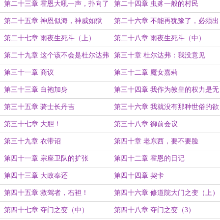
第二十三章 霍恩大吼一声，扑向了
第二十四章 虫豸一般的村民
僧侣
第二十五章 神恩似海，神威如狱
第二十六章 不能再犹豫了，必须出
重拳
第二十七章 雨夜生死斗（上）
第二十八章 雨夜生死斗（中）
第二十九章 这个该不会是杜尔达弗
第三十章 杜尔达弗：我没意见
吧？
第三十一章 商议
第三十二章 魔女嘉莉
第三十三章 白袍加身
第三十四章 我作为教皇的权力是无
限的
第三十五章 骑士长丹吉
第三十六章 我就没有那种世俗的欲
望
第三十七章 大胆！
第三十八章 御前会议
第三十九章 衣带诏
第四十章 老东西，要不要脸
第四十一章 宗座卫队的扩张
第四十二章 霍恩的日记
第四十三章 大政奉还
第四十四章 契卡
第四十五章 救驾者，右袒！
第四十六章 修道院大门之变（上）
第四十七章 夺门之变（中）
第四十八章 夺门之变（3）