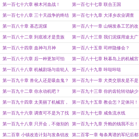
争
第一百七十六章 梭木河血战！
第一百七十七章 联合王国
第一百七十八章 三十天战争的终结
第一百七十九章 大泽乡农业调查
第一百八十章 基态泥煤
第一百八十一章 山铜发条工艺的改
进
第一百八十二章 到底谁才是贵族
第一百八十三章 我们泥煤用途太广
啊？
阔了
第一百八十四章 血神与月神
第一百八十五章 司秤隐修会？
第一百八十六章 后一种更加可怕
第一百八十七章 秋暮岛上的机械宫
第一百八十八章 机械剧场与齿轮人
第一百八十九章 咔哒咔哒
偶
第一百九十章 兽化人还是吸血鬼？
第一百九十一章 犬类交朋友是不是
要互相闻小花？
第一百九十二章 你永动机吧？
第一百九十三章 你的齿轮转动缺少
能量，但以太又弥补了这一部分
第一百九十四章 太美丽了机械宫，
第一百九十五章 教会怎？定体问！
还是看看远处的小镇吧
第一百九十六章 调查可不是为了找
第一百九十七章 咸鱼流水线
出凶手的
第一百九十八章 只开会，不做别的
第一百九十九章 升舱的钱我不出！
第二百章 小镇改造计划与发条铳改
第二百零一章 每条离谱的军纪后都