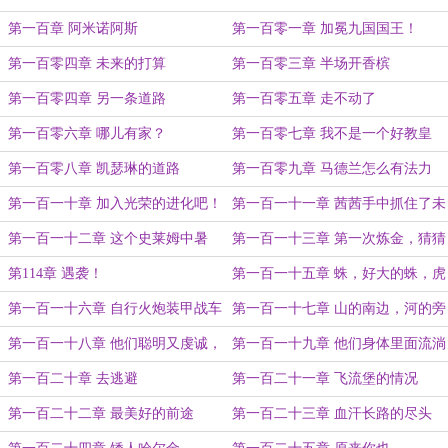
第一百章 阿米诺阿斯
第一百零一章 加冕九国国王！
第一百零四章 未来的打算
第一百零三章 半场开香槟
第一百零四章 另一条道路
第一百零五章 走不动了
第一百零六章 哪儿有家？
第一百零七章 我不是一个好教皇
第一百零八章 凯瑟琳的道路
第一百零九章 马德兰怎么有法力
了？
第一百一十章 加入光荣的进化吧！
第一百一十一章 茜茜手中抓住了未
来
第一百一十二章 这个史莱姆中暑
第一百一十三章 第一次炼金，猜猜
了，我们带它去火边
谁没收到邀请？
第114章 遇袭！
第一百一十五章 蛛，好大的蛛，虎
纹蜘蛛
第一百一十六章 自行火炮装甲战车
第一百一十七章 山的南边，河的旁
边，有一座孤儿院
第一百一十八章 他们聪明又虔诚，
第一百一十九章 他们身体里面流淌
他们虔诚又聪明
着小精灵
第一百二十章 去逃避
第一百二十一章 飞流堡的情况
第一百二十二章 最美好的前途
第一百二十三章 血汗长路的尽头