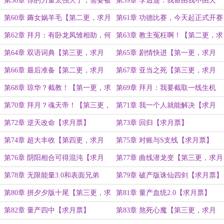
第58章 你的力量太强大了，需要被
第59章 李逍遥：我命由我不由天
限制【第三更，求月票】
【第一更，求月票】
第60章 薅女娲羊毛【第二更，求月
第61章 功德比赛，今天起正式开赛
票】
【第三更，求月票】
第62章 拜月：有卧龙凤雏相助，何
第63章 教主冤枉啊！【第二更，求
愁大业不成？【第一更，求月票】
月票】
第64章 双语词典【第三更，求月
第65章 剧情快进【第一更，求月
票】
票】
第66章 最后准备【第二更，求月
第67章 亚当之死【第三更，求月
票】
票】
第68章 琼华？截教！【第一更，求
第69章 拜月：我要截取一线生机
月票】
【第二更，求月票】
第70章 拜月？魂天帝！【第三更，
第71章 我一个人就能解决【求月
求月票】
票】
第72章 逆天改命【求月票】
第73章 回归【求月票】
第74章 超大丰收【第四更，求月
第75章 对账与S支线【求月票】
票】
第76章 阴阳相合可得混沌【求月
第77章 曲线潜龙变【第三更，求月
票】
票】
第78章 无限能量3.0和表面兄弟
第79章 破产版诛仙四剑【求月票】
【求月票】
第80章 拼夕夕版十尾【第三更，求
第81章 量产血统2.0【求月票】
月票】
第82章 量产四中【求月票】
第83章 熬死心魔【第三更，求月