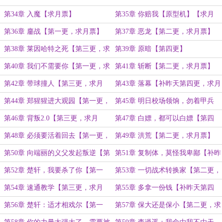
月票】
第34章 入魔【求月票】
第35章 你赔我【原型机】【求月
票】
第36章 鏖战【第一更，求月票】
第37章 恶龙【第二更，求月票】
第38章 莱因哈特之死【第三更，求
第39章 原暗【第四更】
月票】
第40章 我们不需要你【第一更，求
第41章 斩断【第二更，求月票】
月票】
第42章 带球撞人【第三更，求月
第43章 落幕【补昨天第四更，求月
票】
票】
第44章 郑猩猩进大观园【第一更，
第45章 明日校场领饷，勿着甲兵
求月票】
【第二更，求月票】
第46章 背叛2.0【第三更，求月
第47章 白嫖，都可以白嫖【第四
票】
更，求月票】
第48章 必须要活着回去【第一更，
第49章 洪荒【第二更，求月票】
求月票】
第50章 向端丽的义父发起叛逆【第
第51章 复制体，莫怪我卑鄙【补昨
三更，求月票】
晚第四更，求月票】
第52章 楚轩，我要杀了你【第一
第53章 一切战术转换家【第二更，
更，求月票】
求月票】
第54章 速通教学【第三更，求月
第55章 多拿一份钱【补昨天第四
票】
更，求月票】
第56章 楚轩：适才相戏尔【第一
第57章 保大还是保小【第二更，求
更，求月票】
月票】