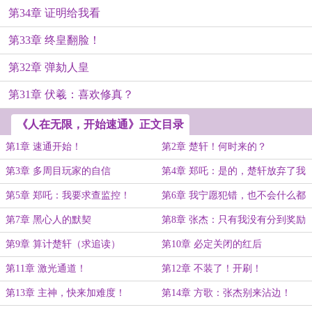
第34章 证明给我看
第33章 终皇翻脸！
第32章 弹劾人皇
第31章 伏羲：喜欢修真？
《人在无限，开始速通》正文目录
第1章 速通开始！
第2章 楚轩！何时来的？
第3章 多周目玩家的自信
第4章 郑吒：是的，楚轩放弃了我
第5章 郑吒：我要求查监控！
第6章 我宁愿犯错，也不会什么都
不做
第7章 黑心人的默契
第8章 张杰：只有我没有分到奖励
吗？
第9章 算计楚轩（求追读）
第10章 必定关闭的红后
第11章 激光通道！
第12章 不装了！开刷！
第13章 主神，快来加难度！
第14章 方歌：张杰别来沾边！