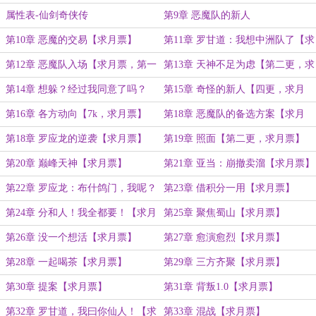
属性表-仙剑奇侠传
第9章 恶魔队的新人
第10章 恶魔的交易【求月票】
第11章 罗甘道：我想中洲队了【求
月票】
第12章 恶魔队入场【求月票，第一
第13章 天神不足为虑【第二更，求
更】
月票】
第14章 想躲？经过我同意了吗？
第15章 奇怪的新人【四更，求月
【第三更，求月票】
票】
第16章 各方动向【7k，求月票】
第18章 恶魔队的备选方案【求月
票】
第18章 罗应龙的逆袭【求月票】
第19章 照面【第二更，求月票】
第20章 巅峰天神【求月票】
第21章 亚当：崩撤卖溜【求月票】
第22章 罗应龙：布什鸽门，我呢？
第23章 借积分一用【求月票】
【求月票】
第24章 分和人！我全都要！【求月
第25章 聚焦蜀山【求月票】
票】
第26章 没一个想活【求月票】
第27章 愈演愈烈【求月票】
第28章 一起喝茶【求月票】
第29章 三方齐聚【求月票】
第30章 提案【求月票】
第31章 背叛1.0【求月票】
第32章 罗甘道，我曰你仙人！【求
第33章 混战【求月票】