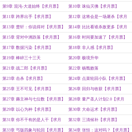
第9章 混沌-大道始终【求月票】
第10章 诛仙灭佛【求月票】
第11章 跨界出手【求月票】
第12章 这将会是一场屠杀【求月
票】
第13章 楚轩：你说得对【求月票】
第14章 比比看谁杀敌更多【求月
票】
第15章 背对中洲跌落【求月票】
第16章 时间要加速了【求月票】
第17章 数据污染【求月票】
第18章 非人感【求月票】
第19章 棒碎三十三天
第20章 极境升华
第21章 战二郎【求月票】
第22章 杨戬败落
第23章 击杀【求月票】
第24章 点菜轮回小队【求月票】
第25章 王不可见【求月票】
第26章 回归与收获【求月票】
第27章 薅主神与七位数【求月票】
第28章 量产圣人计划2.0【求月
票】
第29章 以心为种【求月票】
第30章 大命运术【求月票】
第31章 你不干有的是人干【求月
第32章 三清候补【求月票】
票】
第33章 丐版四象与轮回【求月票】
第34章 张恒：这对吗？【求月票】