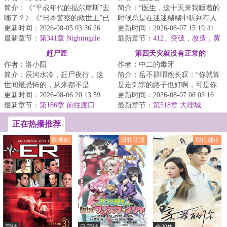
简介：《“平成年代的福尔摩斯”去
简介：“医生，这十天来我睡着的
哪了？》《“日本警察的救世主”已
时候总是在迷迷糊糊中听到有人
经消失整整两月！》《神奇的破
更新时间：2026-08-05 03:36:26
喊我的名字。”“黄天先生，你这是
更新时间：2026-08-07 15:19:41
案技巧...
最新章节：
第341章 Nightingale
幻听。”...
最新章节：
412、突破，改造，黄
Pledge！
天大圣！
赶尸匠
第四天灾就没有正常的
作者：洛小阳
作者：中二的毒牙
简介：辰河水冷，赶尸夜行，这
简介：岳不群喟然长叹：“你就算
世间最恐怖的，从来都不是
是走剑宗的路子也好啊，可是你
鬼……...
更新时间：2026-08-06 20:13:59
这……”俞莲舟痛心疾首：“早知道
更新时间：2026-08-07 06:03:16
最新章节：
第186章 前往渡口
你会如此...
最新章节：
第518章 大理城
正在热播推荐
欧美剧
日韩动漫
现代都市
完结
已完结
全30集