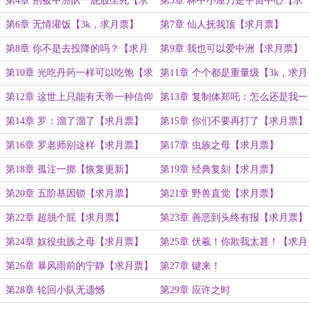
第4章 别被中洲队一屁股坐死【求
第5章 林中小屋乃是宇宙中心【求
月票】
月票】
第6章 无情灌饭【3k，求月票】
第7章 仙人抚我顶【求月票】
第8章 你不是去投降的吗？【求月
第9章 我也可以爱中洲【求月票】
票】
第10章 光吃丹药一样可以吃饱【求
第11章 个个都是重量级【3k，求月
月票】
票】
第12章 这世上只能有天帝一种信仰
第13章 复制体郑吒：怎么还是我一
【求月票】
个人？【求月票】
第14章 罗：溜了溜了【求月票】
第15章 你们不要再打了【求月票】
第16章 罗老师别这样【求月票】
第17章 虫族之母【求月票】
第18章 孤注一掷【恢复更新】
第19章 经典复刻【求月票】
第20章 五阶基因锁【求月票】
第21章 野兽直觉【求月票】
第22章 超脱个屁【求月票】
第23章 善恶到头终有报【求月票】
第24章 奴役虫族之母【求月票】
第25章 伏羲！你欺我太甚！【求月
票】
第26章 暴风雨前的宁静【求月票】
第27章 键来！
第28章 轮回小队无遗憾
第29章 应许之时