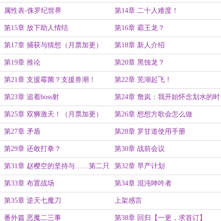
场！
属性表-侏罗纪世界
第14章 二十人难度！
第15章 放下助人情结
第16章 霸王龙？
第17章 捕获与猜想（月票加更）
第18章 新人介绍
第19章 推论
第20章 黑蚀龙？
第21章 支援霉菌？支援兽潮！
第22章 芜湖起飞！
第23章 追着boss射
第24章 詹岚：我开始怀念划水的时
光
第25章 双狮激天！（月票加更）
第26章 想想方歌会怎么做
第27章 矛盾
第28章 罗甘道使用手册
第29章 还敢打拳？
第30章 战前会议
第31章 赵樱空的坚持与……第二只
第32章 早产计划
第33章 布置战场
第34章 混沌呻吟者
第35章 逆天七魔刀
上架感言
番外篇 恶魔二三事
第38章 回归【一更，求首订】