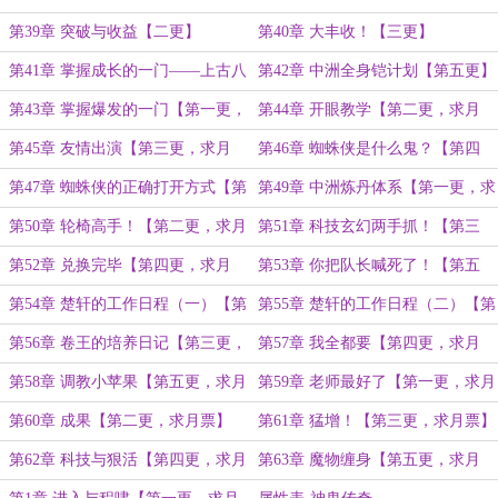
第39章 突破与收益【二更】
第40章 大丰收！【三更】
第41章 掌握成长的一门——上古八
第42章 中洲全身铠计划【第五更】
岐大蛇！【四更】
第43章 掌握爆发的一门【第一更，
第44章 开眼教学【第二更，求月
求月票】
票】
第45章 友情出演【第三更，求月
第46章 蜘蛛侠是什么鬼？【第四
票】
更，求月票】
第47章 蜘蛛侠的正确打开方式【第
第49章 中洲炼丹体系【第一更，求
五更，求月票】
月票】
第50章 轮椅高手！【第二更，求月
第51章 科技玄幻两手抓！【第三
票】
更，求月票】
第52章 兑换完毕【第四更，求月
第53章 你把队长喊死了！【第五
票】
更，求月票】
第54章 楚轩的工作日程（一）【第
第55章 楚轩的工作日程（二）【第
一更，求月票】
二更，求月票】
第56章 卷王的培养日记【第三更，
第57章 我全都要【第四更，求月
求月票】
票】
第58章 调教小苹果【第五更，求月
第59章 老师最好了【第一更，求月
票】
票】
第60章 成果【第二更，求月票】
第61章 猛增！【第三更，求月票】
第62章 科技与狠活【第四更，求月
第63章 魔物缠身【第五更，求月
票】
票】