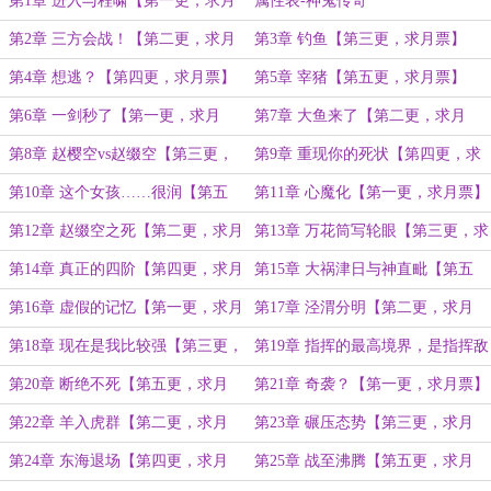
第1章 进入与程啸【第一更，求月
属性表-神鬼传奇
票】
第2章 三方会战！【第二更，求月
第3章 钓鱼【第三更，求月票】
票】
第4章 想逃？【第四更，求月票】
第5章 宰猪【第五更，求月票】
第6章 一剑秒了【第一更，求月
第7章 大鱼来了【第二更，求月
票】
票】
第8章 赵樱空vs赵缀空【第三更，
第9章 重现你的死状【第四更，求
求月票】
月票】
第10章 这个女孩……很润【第五
第11章 心魔化【第一更，求月票】
更，求月票】
第12章 赵缀空之死【第二更，求月
第13章 万花筒写轮眼【第三更，求
票】
月票】
第14章 真正的四阶【第四更，求月
第15章 大祸津日与神直毗【第五
票】
更，求月票】
第16章 虚假的记忆【第一更，求月
第17章 泾渭分明【第二更，求月
票】
票】
第18章 现在是我比较强【第三更，
第19章 指挥的最高境界，是指挥敌
求月票】
人【第四更，求月票】
第20章 断绝不死【第五更，求月
第21章 奇袭？【第一更，求月票】
票】
第22章 羊入虎群【第二更，求月
第23章 碾压态势【第三更，求月
票】
票】
第24章 东海退场【第四更，求月
第25章 战至沸腾【第五更，求月