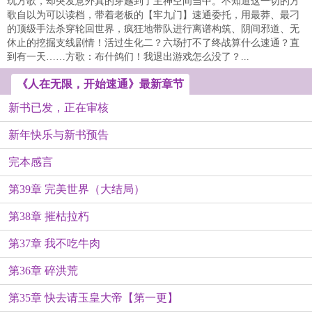
玩方歌，却突发意外真的穿越到了主神空间当中。不知道这一切的方
歌自以为可以读档，带着老板的【牢九门】速通委托，用最莽、最刁
的顶级手法杀穿轮回世界，疯狂地带队进行离谱构筑、阴间邪道、无
休止的挖掘支线剧情！活过生化二？六场打不了终战算什么速通？直
到有一天……方歌：布什鸽们！我退出游戏怎么没了？...
《人在无限，开始速通》最新章节
新书已发，正在审核
新年快乐与新书预告
完本感言
第39章 完美世界（大结局）
第38章 摧枯拉朽
第37章 我不吃牛肉
第36章 碎洪荒
第35章 快去请玉皇大帝【第一更】