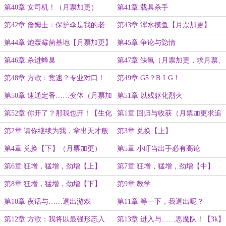
读）
第40章 女司机！（月票加更）
第41章 载具杀手
第42章 詹姆士：保护伞是我的老
第43章 浑水摸鱼【月票加更】
板，我祝他们在地狱一切顺利！
第44章 炮轰霉菌基地【月票加更】
第45章 争论与隐情
第46章 杀进蜂巢
第47章 缺氧（月票加更，求月票、
追读）
第48章 方歌：竞速？专业对口！
第49章 G5？B·I·G！
第50章 速通定番……变体（月票加
第51章 以残躯化烈火
更）
第52章 你开了？那我也开！【生化
第1章 回归与收获（月票加更求追
卷终，求追读】
读）
第2章 请你继续为我，拿出天才般
第3章 兑换【上】
的表现
第4章 兑换【下】（月票加更）
第5章 小叮当出手必有高论
第6章 狂增，猛增，劲增【上】
第7章 狂增，猛增，劲增【中】
（这章补昨晚缺的月票加更）
第8章 狂增，猛增，劲增【下】
第9章 教学
第10章 夜话与……退出游戏
第11章 等一下，我退出呢？
第12章 方歌：我将以最强形态入
第13章 进入与……恶魔队！【3k】