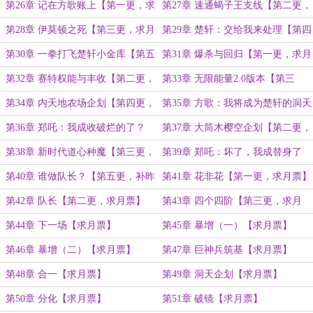
票】
票】
第26章 记在方歌账上【第一更，求
第27章 速通蝎子王支线【第二更，
月票】
求月票】
第28章 伊莫顿之死【第三更，求月
第29章 楚轩：交给我来处理【第四
票】
更，求月票】
第30章 一拳打飞楚轩小金库【第五
第31章 爆杀与回归【第一更，求月
更，补昨晚更新，求月票】
票】
第32章 赛特权能与丰收【第二更，
第33章 无限能量2.0版本【第三
求月票】
更，求月票】
第34章 内天地农场企划【第四更，
第35章 方歌：我将成为楚轩的洞天
求月票】
【第五更，求月票】
第36章 郑吒：我成收破烂的了？
第37章 大筒木樱空企划【第二更，
【第一更，求月票】
求月票】
第38章 新时代道心种魔【第三更，
第39章 郑吒：坏了，我成替身了
求月票】
【第四更，求月票】
第40章 谁做队长？【第五更，补昨
第41章 花非花【第一更，求月票】
晚，求月票】
第42章 队长【第二更，求月票】
第43章 四个四阶【第三更，求月
票】
第44章 下一场【求月票】
第45章 暴增（一）【求月票】
第46章 暴增（二）【求月票】
第47章 巨神兵筑基【求月票】
第48章 合一【求月票】
第49章 洞天企划【求月票】
第50章 分化【求月票】
第51章 破镜【求月票】