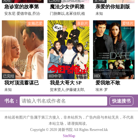
急诊室的故事第
魔法少女伊莉雅
亲爱的你短剧版
三季
安东尼·爱德华兹,乔治·
第一季
门胁舞以,名冢佳织,植
未知
克鲁尼,雪莉·斯蒂
田佳奈,伊藤静,高野直
女频恋爱
喜剧片
爱情片
已完结
HD中字
HD
我对顶流蓄谋已
我是大哥大 SP
爱我敢不敢
久
未知
贺来贤人,伊藤健太郎,
埃米·罗
仲野太贺,新川优爱,樱
森,Cady,Huffman,Ashley,Spr
书名：
本站若有图片广告属于第三方接入，非本站所为，广告内容与本站无关，不代表
本站立场，请谨慎阅读。
Copyright © 2020 涛新书院 All Rights Reserved.kk
SiteMap