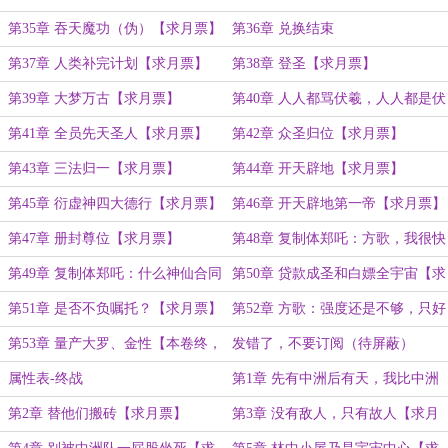
第35章 吞天魔功（伪）【求月票】
第36章 兑换结束
第37章 人类补完计划【求月票】
第38章 登圣【求月票】
第39章 大梦万古【求月票】
第40章 人人都骂伏羲，人人都是伏
羲【求月票】
第41章 全员先天圣人【求月票】
第42章 众圣归位【求月票】
第43章 三法归一【求月票】
第44章 开天辟地【求月票】
第45章 衍虚神四大德行【求月票】
第46章 开天辟地第一帝【求月票】
第47章 册封尊位【求月票】
第48章 复制体郑吒：方歌，我很快
要追上你了【求月票，补更】
第49章 复制体郑吒：什么神仙合同
第50章 贷款成圣和白嫖全宇宙【求
【补更，求月票】
月票】
第51章 是否不负嘱托？【求月票】
第52章 方歌：强度还是不够，只好
继续膨胀【求月票】
第53章 量产大罗、金性【本卷终，
发错了，不要订阅（待屏蔽）
求月票】
属性表-终战
第1章 先有中洲后有天，我比中洲
早三百年【求月票】
第2章 替他们搬砖【求月票】
第3章 没有敌人，只有故人【求月
票】