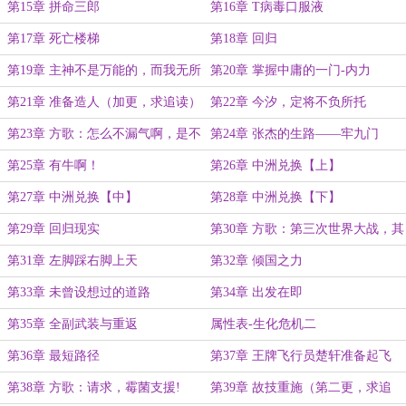
第15章 拼命三郎
第16章 T病毒口服液
第17章 死亡楼梯
第18章 回归
第19章 主神不是万能的，而我无所
第20章 掌握中庸的一门-内力
不能
第21章 准备造人（加更，求追读）
第22章 今汐，定将不负所托
第23章 方歌：怎么不漏气啊，是不
第24章 张杰的生路——牢九门
是出bug了？
第25章 有牛啊！
第26章 中洲兑换【上】
第27章 中洲兑换【中】
第28章 中洲兑换【下】
第29章 回归现实
第30章 方歌：第三次世界大战，其
实已经打响了
第31章 左脚踩右脚上天
第32章 倾国之力
第33章 未曾设想过的道路
第34章 出发在即
第35章 全副武装与重返
属性表-生化危机二
第36章 最短路径
第37章 王牌飞行员楚轩准备起飞
（加更求月票，追读）
第38章 方歌：请求，霉菌支援!
第39章 故技重施（第二更，求追