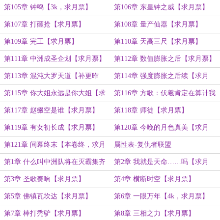
是混沌【求月票】
第105章 钟鸣【3k，求月票】
第106章 东皇钟之威【求月票】
第107章 打砸抢【求月票】
第108章 量产仙器【求月票】
第109章 完工【求月票】
第110章 天高三尺【求月票】
第111章 中洲成圣企划【求月票】
第112章 数值膨胀之后【求月票】
第113章 混沌大罗天道【补更昨
第114章 强度膨胀之后续【求月
晚，求月票】
票】
第115章 你大姐永远是你大姐【求
第116章 方歌：伏羲肯定在算计我
月票】
【求月票】
第117章 赵缀空是谁【求月票】
第118章 师徒【求月票】
第119章 有女初长成【求月票】
第120章 今晚的月色真美【求月
票】
第121章 间幕终末【本卷终，求月
属性表-复仇者联盟
票】
第1章 什么叫中洲队将在灭霸集齐
第2章 我就是天命……吗【求月
宝石后降临？【求月票】
票】
第3章 圣歌奏响【求月票】
第4章 横断时空【求月票】
第5章 佛镇瓦坎达【求月票】
第6章 一眼万年【4k，求月票】
第7章 棒打秃驴【求月票】
第8章 三相之力【求月票】