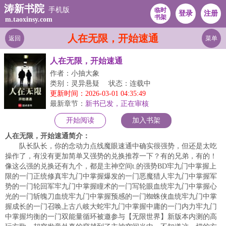
涛新书院
手机版
临时
登录
注册
书架
m.taoxinsy.com
人在无限，开始速通
返回
菜单
人在无限，开始速通
作者：小抽大象
类别：灵异悬疑
状态：连载中
更新时间：2026-03-01 04:35:49
最新章节：
新书已发，正在审核
开始阅读
加入书架
人在无限，开始速通简介：
队长队长，你的念动力点线魔眼速通中确实很强势，但还是太吃
操作了，有没有更加简单又强势的兑换推荐一下？有的兄弟，有的！
像这么强的兑换还有九个，都是主神空间t.的强势BD牢九门中掌握上
限的一门正统修真牢九门中掌握爆发的一门恶魔猎人牢九门中掌握军
势的一门轮回军牢九门中掌握瞳术的一门写轮眼血统牢九门中掌握心
光的一门斩魄刀血统牢九门中掌握预感的一门蜘蛛侠血统牢九门中掌
握成长的一门召唤上古八岐大蛇牢九门中掌握中庸的一门内力牢九门
中掌握均衡的一门双能量循环被邀参与【无限世界】新版本内测的高