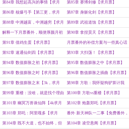
票】
第84章 我想起高兴的事情【求月
第85章 赛博剑修【求月票】
票】
第86章 核爆弓手【第三更，求月
第87章 身躯化剑【求月票】
票】
第88章 中洲越富，中洲越穷【求月
第89章 武祖道蚀【求月票】
票】
解释一下月票番外，顺便厚颜月初
第90章 拿捏昊天【求月票】
求一波月票
第91章 借鸡生蛋【求月票】
月票番外的补偿方案与一些真心话
第92章 速通仙剑四【求月票】
第93章 大扫荡！【求月票】
第94章 数值膨胀之初【求月票】
第95章 数值膨胀之中【求月票】
第96章 数值膨胀之时【求月票】
第96章 数值膨胀之插曲【求月票】
第97章 数值膨胀之末【3k，求月
第98章 方歌：我怀疑狗驴算计我
票】
【求月票】
第99章 重楼：没啥，就是找个理由
第100章 方歌vs重楼【求月票】
动手【求月票】
第101章 幽冥万兽诛仙阵【4k求月
第102章 炮轰郑吒【求月票】
票】
第103章 郑吒：阿里嘎多【求月
番外·新天神队一二事【免费番外，
票】
月票番外补偿】
第104章 既不大道，也不始终，但
第104章 凌空悬阁【求月票】