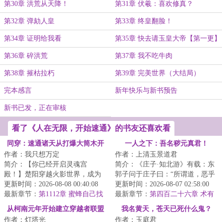
第30章 洪荒从天降！
第31章 伏羲：喜欢修真？
第32章 弹劾人皇
第33章 终皇翻脸！
第34章 证明给我看
第35章 快去请玉皇大帝【第一更】
第36章 碎洪荒
第37章 我不吃牛肉
第38章 摧枯拉朽
第39章 完美世界（大结局）
完本感言
新年快乐与新书预告
新书已发，正在审核
看了《人在无限，开始速通》的书友还喜欢看
同穿：速通诸天从打爆大筒木开
一人之下：吾名秽元真君！
作者：我只想万定
作者：上清玉景道君
始
简介：【你已经开启灵魂宫
简介：《庄子·知北游》有载：东
殿！】楚阳穿越火影世界，成为
郭子问于庄子曰：“所谓道，恶乎
千手一族一员，但似乎穿越的有
更新时间：2026-08-08 00:40:08
在？”庄子曰：“无所不在。”东郭
更新时间：2026-08-07 02:58:00
点早，穿越忍村都还...
最新章节：
第1112章 蜜蜂自己找
子曰：...
最新章节：
第四百二十六章 术有
二象
从柯南元年开始建立穿越者联盟
我名黄天，苍天已死什么鬼？
作者：灯塔光
作者：玉庭君